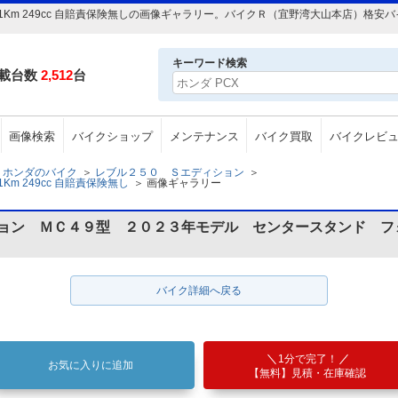
年 1Km 249cc 自賠責保険無しの画像ギャラリー。バイクＲ（宜野湾大山本店）格
キーワード検索
載台数
2,512
台
画像検索
バイクショップ
メンテナンス
バイク買取
バイクレビ
ホンダのバイク
＞
レブル２５０ Ｓエディション
＞
Km 249cc 自賠責保険無し
＞
画像ギャラリー
ション ＭＣ４９型 ２０２３年モデル センタースタンド フ
バイク詳細へ戻る
1分で完了！
お気に入りに追加
【無料】見積・在庫確認