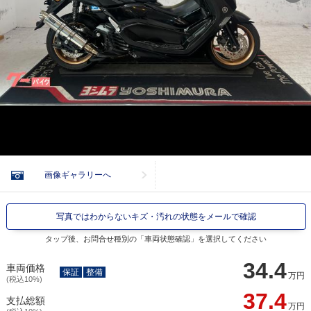
画像ギャラリーへ
写真ではわからないキズ・汚れの状態をメールで確認
タップ後、お問合せ種別の「車両状態確認」を選択してください
34.4
車両価格
保証
整備
万円
(税込10%)
37.4
支払総額
万円