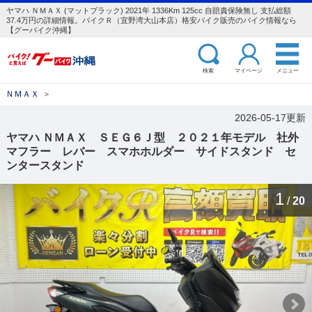
ヤマハ ＮＭＡＸ (マットブラック) 2021年 1336Km 125cc 自賠責保険無し 支払総額
37.4万円の詳細情報。バイクＲ（宜野湾大山本店）格安バイク販売のバイク情報なら
【グーバイク沖縄】
検索
マイページ
メニュー
ＮＭＡＸ
＞
2026-05-17更新
ヤマハ ＮＭＡＸ ＳＥＧ６Ｊ型 ２０２１年モデル 社外
マフラー レバー スマホホルダー サイドスタンド セ
ンタースタンド
1
/
20