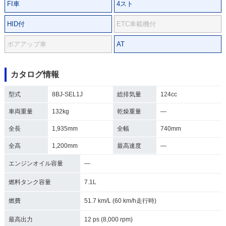
FI車
4スト
HID付
ETC車載機付
ボアアップ車
AT
カタログ情報
型式
8BJ-SEL1J
総排気量
124cc
車両重量
132kg
乾燥重量
―
全長
1,935mm
全幅
740mm
全高
1,200mm
最高速度
―
エンジンオイル容量
―
燃料タンク容量
7.1L
燃費
51.7 km/L (60 km/h走行時)
最高出力
12 ps (8,000 rpm)