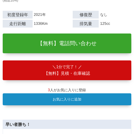
(税込10%)
初度登録年
修復歴
2021年
なし
走行距離
排気量
1336Km
125cc
【無料】電話問い合わせ
1分で完了！
【無料】見積・在庫確認
3
人がお気に入りに登録
お気に入りに追加
早い者勝ち！