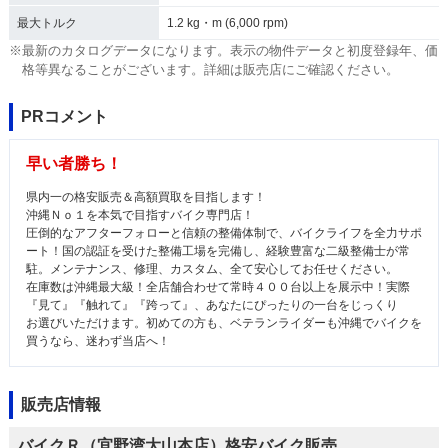
最大トルク
1.2 kg・m (6,000 rpm)
※最新のカタログデータになります。表示の物件データと初度登録年、価
格等異なることがございます。詳細は販売店にご確認ください。
PRコメント
早い者勝ち！
県内一の格安販売＆高額買取を目指します！
沖縄Ｎｏ１を本気で目指すバイク専門店！
圧倒的なアフターフォローと信頼の整備体制で、バイクライフを全力サポ
ート！国の認証を受けた整備工場を完備し、経験豊富な二級整備士が常
駐。メンテナンス、修理、カスタム、全て安心してお任せください。
在庫数は沖縄最大級！全店舗合わせて常時４００台以上を展示中！実際
『見て』『触れて』『跨って』、あなたにぴったりの一台をじっくり
お選びいただけます。初めての方も、ベテランライダーも沖縄でバイクを
買うなら、迷わず当店へ！
販売店情報
バイクＲ（宜野湾大山本店）格安バイク販売