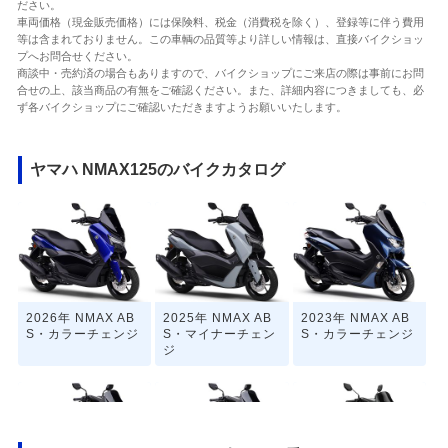
ださい。
車両価格（現金販売価格）には保険料、税金（消費税を除く）、登録等に伴う費用
等は含まれておりません。この車輌の品質等より詳しい情報は、直接バイクショッ
プへお問合せください。
商談中・売約済の場合もありますので、バイクショップにご来店の際は事前にお問
合せの上、該当商品の有無をご確認ください。また、詳細内容につきましても、必
ず各バイクショップにご確認いただきますようお願いいたします。
ヤマハ NMAX125のバイクカタログ
2026年 NMAX AB
2025年 NMAX AB
2023年 NMAX AB
S・カラーチェンジ
S・マイナーチェン
S・カラーチェンジ
ジ