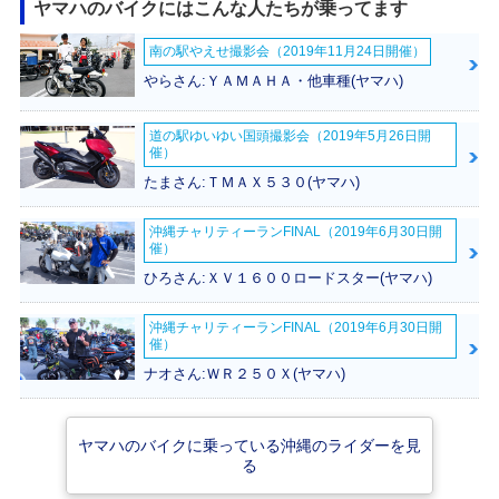
ヤマハのバイクにはこんな人たちが乗ってます
南の駅やえせ撮影会（2019年11月24日開催）
2022年 NMAX AB
2021年 NMAX AB
2021年 NMAX AB
S・カラーチェンジ
S・フルモデルチェ
S
やらさん:ＹＡＭＡＨＡ・他車種(ヤマハ)
ンジ
道の駅ゆいゆい国頭撮影会（2019年5月26日開
催）
たまさん:ＴＭＡＸ５３０(ヤマハ)
沖縄チャリティーランFINAL（2019年6月30日開
催）
2020年 NMAX AB
2019年 NMAX AB
2018年 NMAX AB
S・カラーチェンジ
S・カラーチェンジ
S・カラーチェンジ
ひろさん:ＸＶ１６００ロードスター(ヤマハ)
沖縄チャリティーランFINAL（2019年6月30日開
催）
ナオさん:ＷＲ２５０Ｘ(ヤマハ)
2017年 NMAX AB
2016年 NMAX・新
ヤマハのバイクに乗っている沖縄のライダーを見
S・マイナーチェン
登場
る
ジ