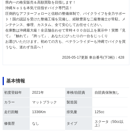
県内一の格安販売＆高額買取を目指します！
沖縄Ｎｏ１を本気で目指すバイク専門店！
圧倒的なアフターフォローと信頼の整備体制で、バイクライフを全力サポー
ト！国の認証を受けた整備工場を完備し、経験豊富な二級整備士が常駐。メ
ンテナンス、修理、カスタム、全て安心してお任せください。
在庫数は沖縄最大級！全店舗合わせて常時４００台以上を展示中！実際『見
て』『触れて』『跨って』、あなたにぴったりの一台をじっくり
お選びいただけます。初めての方も、ベテランライダーも沖縄でバイクを買
うなら、迷わず当店へ！
2026-05-17更新 車台番号(下3桁)：428
基本情報
初度登録年
2021年
車検/自賠責
自賠責保険無し
カラー
マットブラック
製造国
走行距離
1336Km
排気量
125cc
スクータ（50cc以
修復歴
なし
タイプ
上）