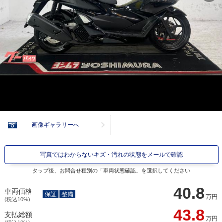
画像ギャラリーへ
写真ではわからないキズ・汚れの状態をメールで確認
タップ後、お問合せ種別の「車両状態確認」を選択してください
40.8
車両価格
保証
整備
万円
(税込10%)
43.8
支払総額
万円