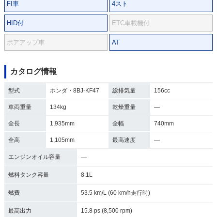
FI車
4スト
HID付
ETC車載機付
ボアアップ車
AT
カタログ情報
型式
ホンダ・8BJ-KF47
総排気量
156cc
車両重量
134kg
乾燥重量
―
全長
1,935mm
全幅
740mm
全高
1,105mm
最高速度
―
エンジンオイル容量
―
燃料タンク容量
8.1L
燃費
53.5 km/L (60 km/h走行時)
最高出力
15.8 ps (8,500 rpm)