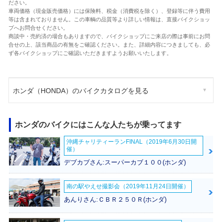
ださい。
車両価格（現金販売価格）には保険料、税金（消費税を除く）、登録等に伴う費用
等は含まれておりません。この車輌の品質等より詳しい情報は、直接バイクショッ
プへお問合せください。
商談中・売約済の場合もありますので、バイクショップにご来店の際は事前にお問
合せの上、該当商品の有無をご確認ください。また、詳細内容につきましても、必
ず各バイクショップにご確認いただきますようお願いいたします。
ホンダ（HONDA）のバイクカタログを見る
ホンダのバイクにはこんな人たちが乗ってます
沖縄チャリティーランFINAL（2019年6月30日開
催）
デブカブさん:スーパーカブ１００(ホンダ)
南の駅やえせ撮影会（2019年11月24日開催）
あんりさん:ＣＢＲ２５０Ｒ(ホンダ)