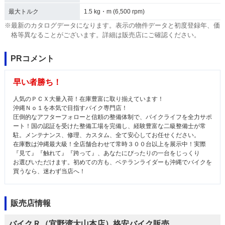
最大トルク
1.5 kg・m (6,500 rpm)
※最新のカタログデータになります。表示の物件データと初度登録年、価
格等異なることがございます。詳細は販売店にご確認ください。
PRコメント
早い者勝ち！
人気のＰＣＸ大量入荷！在庫豊富に取り揃えています！
沖縄Ｎｏ１を本気で目指すバイク専門店！
圧倒的なアフターフォローと信頼の整備体制で、バイクライフを全力サポ
ート！国の認証を受けた整備工場を完備し、経験豊富な二級整備士が常
駐。メンテナンス、修理、カスタム、全て安心してお任せください。
在庫数は沖縄最大級！全店舗合わせて常時３００台以上を展示中！実際
『見て』『触れて』『跨って』、あなたにぴったりの一台をじっくり
お選びいただけます。初めての方も、ベテランライダーも沖縄でバイクを
買うなら、迷わず当店へ！
販売店情報
バイクＲ（宜野湾大山本店）格安バイク販売