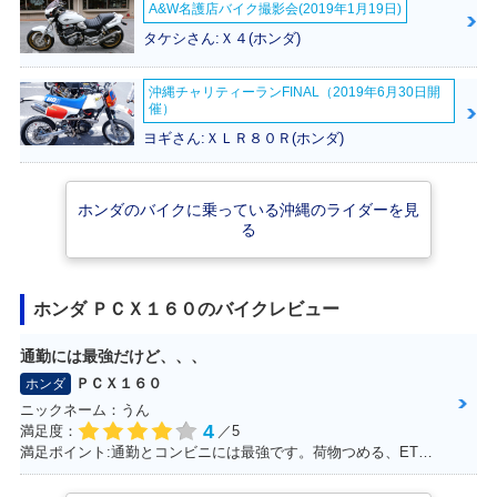
A&W名護店バイク撮影会(2019年1月19日)
タケシさん:Ｘ４(ホンダ)
沖縄チャリティーランFINAL（2019年6月30日開
催）
ヨギさん:ＸＬＲ８０Ｒ(ホンダ)
ホンダのバイクに乗っている沖縄のライダーを見
る
ホンダ ＰＣＸ１６０のバイクレビュー
通勤には最強だけど、、、
ＰＣＸ１６０
ホンダ
ニックネーム：うん
4
満足度：
／5
満足ポイント:通勤とコンビニには最強です。荷物つめる、ETC.車載カメラ、ロングスクリーンでした。平和な日本を肌で感じることできます。 けれど、、、