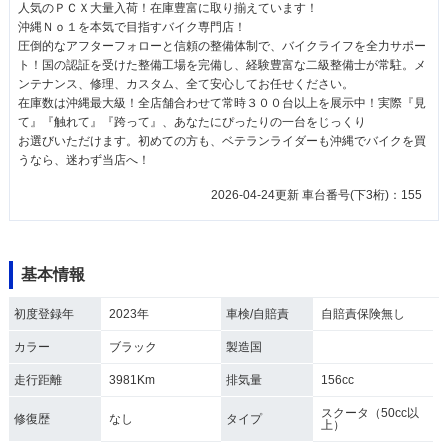
人気のＰＣＸ大量入荷！在庫豊富に取り揃えています！
沖縄Ｎｏ１を本気で目指すバイク専門店！
圧倒的なアフターフォローと信頼の整備体制で、バイクライフを全力サポー
ト！国の認証を受けた整備工場を完備し、経験豊富な二級整備士が常駐。メ
ンテナンス、修理、カスタム、全て安心してお任せください。
在庫数は沖縄最大級！全店舗合わせて常時３００台以上を展示中！実際『見
て』『触れて』『跨って』、あなたにぴったりの一台をじっくり
お選びいただけます。初めての方も、ベテランライダーも沖縄でバイクを買
うなら、迷わず当店へ！
2026-04-24更新 車台番号(下3桁)：155
基本情報
初度登録年
2023年
車検/自賠責
自賠責保険無し
カラー
ブラック
製造国
走行距離
3981Km
排気量
156cc
スクータ（50cc以
修復歴
なし
タイプ
上）