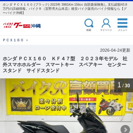
ホンダ ＰＣＸ１６０ (ブラック) 2023年 3981Km 156cc 自賠責保険無し 支払総額43.8
万円の詳細情報。バイクＲ（宜野湾大山本店）格安バイク販売のバイク情報なら【グ
ーバイク沖縄】
検索
マイページ
メニュー
ＰＣＸ１６０
＞
2026-04-24更新
ホンダ ＰＣＸ１６０ ＫＦ４７型 ２０２３年モデル 社
外スマホホルダー スマートキー スペアキー センター
スタンド サイドスタンド
1
/
30