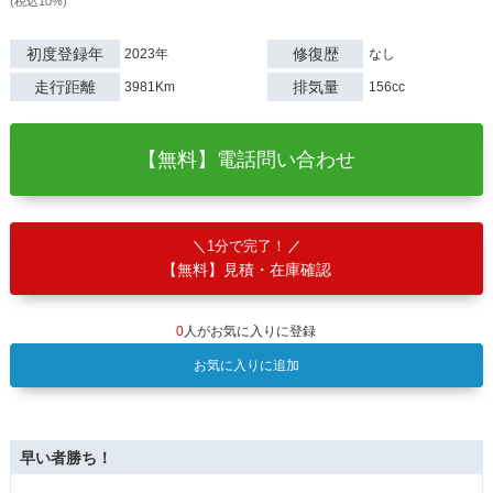
(税込10%)
初度登録年
修復歴
2023年
なし
走行距離
排気量
3981Km
156cc
【無料】電話問い合わせ
1分で完了！
【無料】見積・在庫確認
0
人がお気に入りに登録
お気に入りに追加
早い者勝ち！