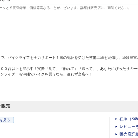
ータと初度登録年、価格等異なることがございます。詳細は販売店にご確認ください。
制で、バイクライフを全力サポート！国の認証を受けた整備工場を完備し、経験豊富
３００台以上を展示中！実際『見て』『触れて』『跨って』、あなたにぴったりの一
ランライダーも沖縄でバイクを買うなら、迷わず当店へ！
ク販売
在庫（34
を見る
レビュー
販売店詳