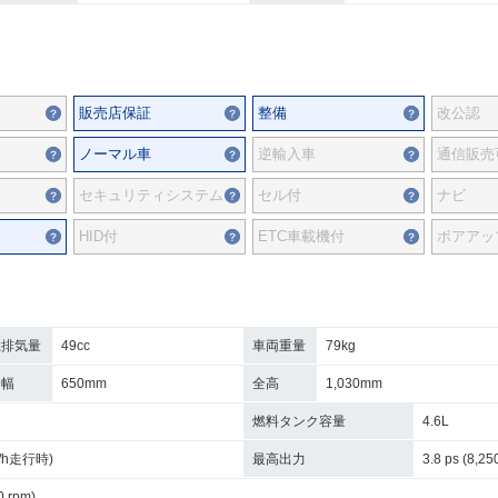
販売店保証
整備
改公認
ノーマル車
逆輸入車
通信販売
セキュリティシステム
セル付
ナビ
HID付
ETC車載機付
ボアアッ
総排気量
49cc
車両重量
79kg
全幅
650mm
全高
1,030mm
燃料タンク容量
4.6L
km/h走行時)
最高出力
3.8 ps (8,25
0 rpm)