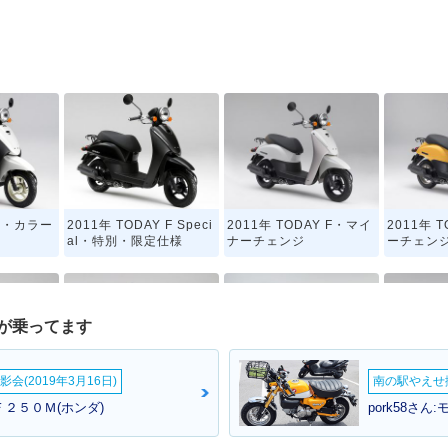
AY・カラー
2011年 TODAY F Speci
2011年 TODAY F・マイ
2011年 
al・特別・限定仕様
ナーチェンジ
ーチェン
が乗ってます
会(2019年3月16日)
南の駅やえせ撮
Y F・マイ
2009年 TODAY・マイナ
2009年 TODAY F Speci
2008年 
２５０Ｍ(ホンダ)
pork58さん
ーチェンジ
al・特別・限定仕様