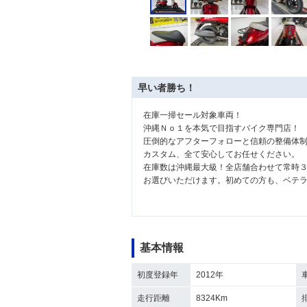
早い者勝ち！
在庫一掃セール対象車両！
沖縄Ｎｏ１を本気で目指すバイク専門店！
圧倒的なアフターフォローと信頼の整備体
カスタム、全て安心してお任せください。
在庫数は沖縄最大級！全店舗合わせて常時
お選びいただけます。初めての方も、ベテ
基本情報
初度登録年
2012年
走行距離
8324Km