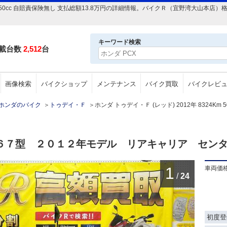
24Km 50cc 自賠責保険無し 支払総額13.8万円の詳細情報。バイクＲ（宜野湾大山
キーワード検索
載台数
2,512
台
画像検索
バイクショップ
メンテナンス
バイク買取
バイクレビ
ホンダのバイク
＞
トゥデイ・Ｆ
＞
ホンダ トゥデイ・Ｆ (レッド) 2012年 8324Km
６７型 ２０１２年モデル リアキャリア セン
1
車両価
/
24
初度登