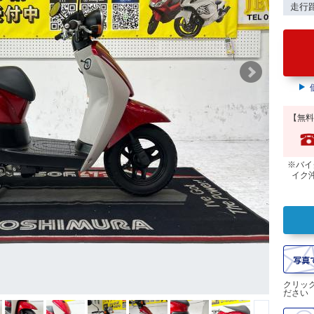
走行
【無料
※バイ
イク
クリッ
ださい