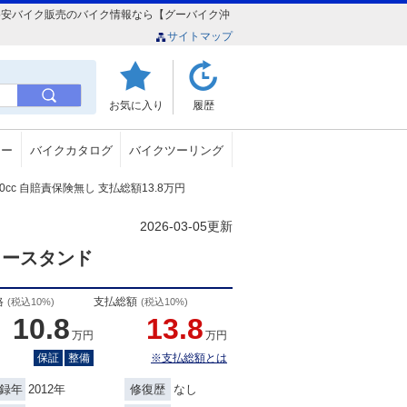
本店）格安バイク販売のバイク情報なら【グーバイク沖
サイトマップ
お気に入り
履歴
ュー
バイクカタログ
バイクツーリング
 50cc 自賠責保険無し 支払総額13.8万円
2026-03-05更新
タースタンド
格
支払総額
(税込10%)
(税込10%)
10.8
13.8
万円
万円
保証
整備
※支払総額とは
2012年
なし
録年
修復歴