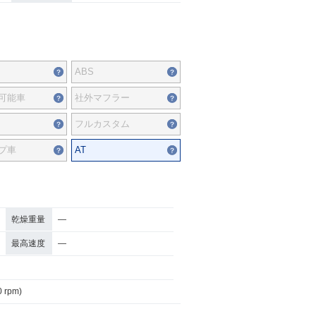
ABS
可能車
社外マフラー
フルカスタム
プ車
AT
乾燥重量
―
最高速度
―
0 rpm)