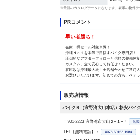
※最新のカタログデータになります。表示の物件デ
PRコメント
早い者勝ち！
在庫一掃セール対象車両！
沖縄Ｎｏ１を本気で目指すバイク専門店！
圧倒的なアフターフォローと信頼の整備体
カスタム、全て安心してお任せください。
在庫数は沖縄最大級！全店舗合わせて常時
お選びいただけます。初めての方も、ベテ
販売店情報
バイクＲ（宜野湾大山本店）格安バイ
〒901-2223
宜野湾市大山２−１−７
地図
TEL【無料電話】：
0078-60162-1984