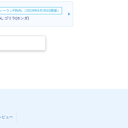
ーランFINAL（2019年6月30日開催）
:ゴリラ(ホンダ)
ODAY Delux
2004年 TODAY Special
Color・特別・限定仕様
レビュー