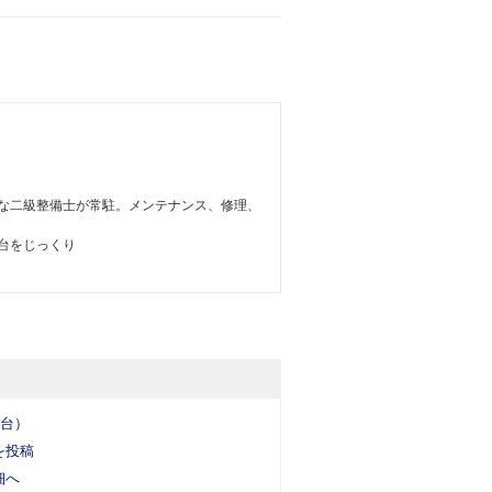
な二級整備士が常駐。メンテナンス、修理、
台をじっくり
5台）
を投稿
細へ