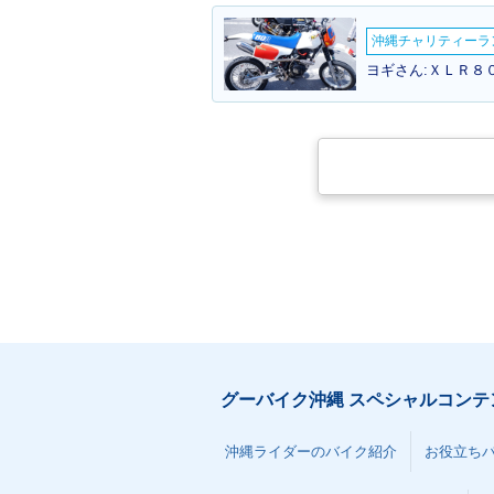
沖縄チャリティーランF
ヨギさん:ＸＬＲ８０
2008年 TODAY Specia
2007年 TOD
l・追加
デルチェンジ
2004年 TODAY・カラー
2002年 TOD
チェンジ
グーバイク沖縄 スペシャルコンテ
沖縄ライダーのバイク紹介
お役立ち