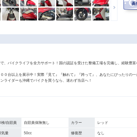
制で、バイクライフを全力サポート！国の認証を受けた整備工場を完備し、経験豊富
３００台以上を展示中！実際『見て』『触れて』『跨って』、あなたにぴったりの一
ランライダーも沖縄でバイクを買うなら、迷わず当店へ！
車検/自賠責
自賠責保険無し
カラー
レッド
排気量
50cc
修復歴
なし