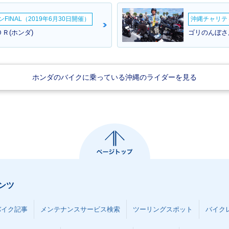
INAL（2019年6月30日開催）
沖縄チャリティ
Ｒ(ホンダ)
ゴリのんぼさん
AY・フルモ
2007年 TODAY Delux
2006年 TODAY・カラー
2006年 T
ホンダのバイクに乗っている沖縄のライダーを見る
e・カラーチェンジ
チェンジ
e・追加
AY・新登場
ンツ
バイク記事
メンテナンスサービス検索
ツーリングスポット
バイク