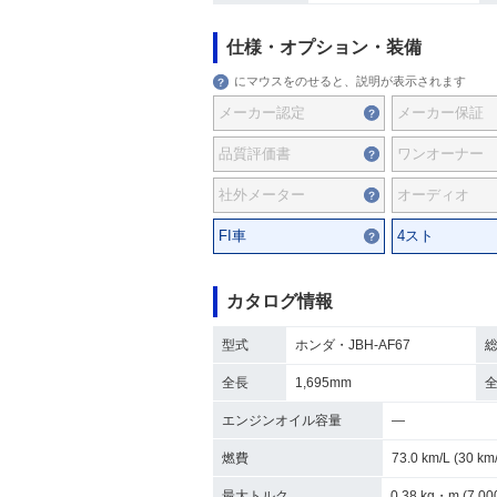
仕様・オプション・装備
にマウスをのせると、説明が表示されます
メーカー認定
メーカー保証
品質評価書
ワンオーナー
社外メーター
オーディオ
FI車
4スト
カタログ情報
型式
ホンダ・JBH-AF67
全長
1,695mm
エンジンオイル容量
―
燃費
73.0 km/L (30 
最大トルク
0.38 kg・m (7,00