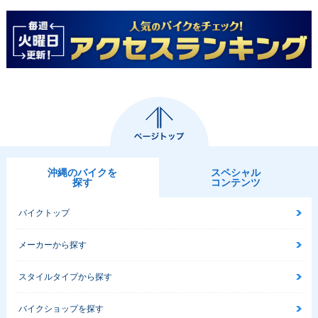
1989年 Dio Speci
1989年 Dio Speci
1989年 Dio SP・
al ETHNIC Editio
al MARINE Editio
特別・限定仕様
n・特別・限定仕様
n・特別・限定仕様
沖縄のバイクを
スペシャル
探す
コンテンツ
1989年 Dio 新春S
1989年 Dio・カラ
1988年 Dio・カラ
pecial Edition・特
ーチェンジ
ーチェンジ
別・限定仕様
バイクトップ
メーカーから探す
スタイルタイプから探す
バイクショップを探す
1988年 Dio・新登