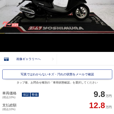
画像ギャラリーへ
写真ではわからないキズ・汚れの状態をメールで確認
タップ後、お問合せ種別の「車両状態確認」を選択してください
9.8
車両価格
保証
整備
万円
(税込10%)
12.8
支払総額
万円
(税込10%)