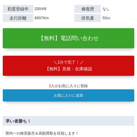
初度登録年
修復歴
2004年
なし
走行距離
排気量
8897Km
50cc
【無料】電話問い合わせ
1分で完了！
【無料】見積・在庫確認
2
人がお気に入りに登録
お気に入りに追加
早い者勝ち！
県内一の格安販売＆高額買取を目指します！