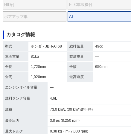
HID付
ETC車載機付
ボアアップ車
AT
カタログ情報
型式
ホンダ・JBH-AF68
総排気量
49cc
車両重量
81kg
乾燥重量
―
全長
1,720mm
全幅
650mm
全高
1,020mm
最高速度
―
エンジンオイル容量
―
燃料タンク容量
4.6L
燃費
73.0 km/L (30 km/h走行時)
最高出力
3.8 ps (8,250 rpm)
最大トルク
0.38 kg・m (7,000 rpm)