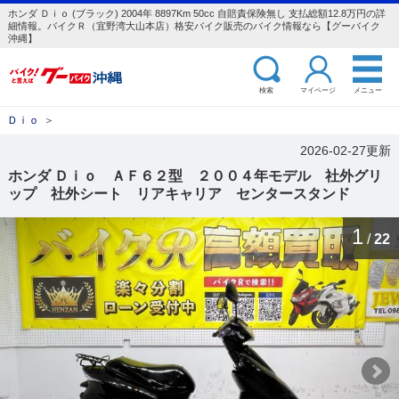
ホンダ Ｄｉｏ (ブラック) 2004年 8897Km 50cc 自賠責保険無し 支払総額12.8万円の詳
細情報。バイクＲ（宜野湾大山本店）格安バイク販売のバイク情報なら【グーバイク
沖縄】
検索
マイページ
メニュー
Ｄｉｏ
＞
2026-02-27更新
ホンダ Ｄｉｏ ＡＦ６２型 ２００４年モデル 社外グリ
ップ 社外シート リアキャリア センタースタンド
1
/
22