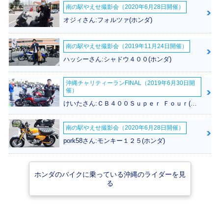
2010年 Dio Speci
2010年 Dio・カラ
2009年 Dio・カラ
南の駅やえせ撮影会（2020年6月28日開催）
al・特別・限定仕様
ーチェンジ
ーチェンジ
オジィさん:フォルツァ(ホンダ)
南の駅やえせ撮影会（2019年11月24日開催）
ハッシーさん:シャドウ４００(ホンダ)
2008年 Dio・マイ
2006年 Dio・カラ
2004年 Dio Speci
沖縄チャリティーランFINAL（2019年6月30日開
ナーチェンジ
ーチェンジ
al Color・特別・限
催）
定仕様
けいたさん:ＣＢ４００Ｓｕｐｅｒ Ｆｏｕｒ(ホンダ)
南の駅やえせ撮影会（2020年6月28日開催）
pork58さん:モンキー１２５(ホンダ)
2004年 Dio・新登
1990年 Dio 新春S
1990年 Dio・マイ
ホンダのバイクに乗っている沖縄のライダーを見
場
pecial Edition・特
ナーチェンジ
る
別・限定仕様