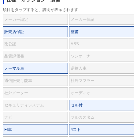
項目をタップすると、説明が表示されます
メーカー認定
メーカー保証
販売店保証
整備
改公認
ABS
品質評価書
ワンオーナー
ノーマル車
逆輸入車
通信販売可能車
社外マフラー
社外メーター
オーディオ
セキュリティシステム
セル付
ナビ
フルカスタム
FI車
4スト