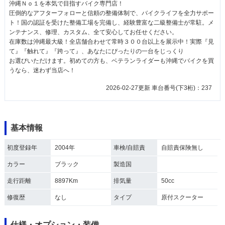
沖縄Ｎｏ１を本気で目指すバイク専門店！
圧倒的なアフターフォローと信頼の整備体制で、バイクライフを全力サポー
ト！国の認証を受けた整備工場を完備し、経験豊富な二級整備士が常駐。メ
ンテナンス、修理、カスタム、全て安心してお任せください。
在庫数は沖縄最大級！全店舗合わせて常時３００台以上を展示中！実際『見
て』『触れて』『跨って』、あなたにぴったりの一台をじっくり
お選びいただけます。初めての方も、ベテランライダーも沖縄でバイクを買
うなら、迷わず当店へ！
2026-02-27更新 車台番号(下3桁)：237
基本情報
初度登録年
2004年
車検/自賠責
自賠責保険無し
カラー
ブラック
製造国
走行距離
8897Km
排気量
50cc
修復歴
なし
タイプ
原付スクーター
仕様・オプション・装備