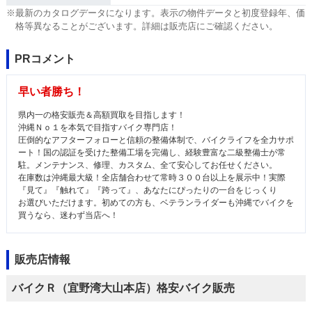
※最新のカタログデータになります。表示の物件データと初度登録年、価
格等異なることがございます。詳細は販売店にご確認ください。
PRコメント
早い者勝ち！
県内一の格安販売＆高額買取を目指します！
沖縄Ｎｏ１を本気で目指すバイク専門店！
圧倒的なアフターフォローと信頼の整備体制で、バイクライフを全力サポ
ート！国の認証を受けた整備工場を完備し、経験豊富な二級整備士が常
駐。メンテナンス、修理、カスタム、全て安心してお任せください。
在庫数は沖縄最大級！全店舗合わせて常時３００台以上を展示中！実際
『見て』『触れて』『跨って』、あなたにぴったりの一台をじっくり
お選びいただけます。初めての方も、ベテランライダーも沖縄でバイクを
買うなら、迷わず当店へ！
販売店情報
バイクＲ（宜野湾大山本店）格安バイク販売