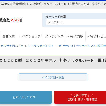
40Km 125cc 自賠責保険無しの画像ギャラリー。バイクＲ（宜野湾大山本店）格安
キーワード検索
載台数
2,512
台
画像検索
バイクショップ
メンテナンス
バイク買取
バイクレビ
カワサキのバイク
＞
Ｄトラッカー１２５
＞
カワサキ Ｄトラッカー１２５ 2010年 1
ＬＸ１２５Ｄ型 ２０１０年モデル 社外ナックルガード 電圧
バイク詳細へ戻る
1分で完了！
お気に入りに追加
【無料】見積・在庫確認