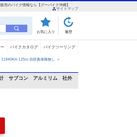
バイク販売のバイク情報なら【グーバイク沖縄】
サイトマップ
お気に入り
履歴
ュー
バイクカタログ
バイクツーリング
1940Km 125cc 自賠責保険無し
＞
計 サブコン アルミリム 社外