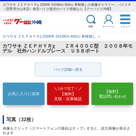
カワサキ ＺＥＰＨＹＲχ 2008年 5418Km 400cc 車検無しの画像ギャラリー。バイクＲ
（宜野湾大山本店）格安バイク販売のバイク情報なら【グーバイク沖縄】
検索
マイページ
メニュー
カワサキ ＺＥＰＨＹＲχ 2008年 5418Km 400cc 車検無し
＞
カワサキ ＺＥＰＨＹＲχ ＺＲ４００Ｃ型 ２００８年モ
デル 社外ハンドルブレース ＵＳＢポート
バイク詳細へ戻る
1分で完了！
【無料】
お気に入りに追加
【無料】
電話問い合わせ
見積・在庫確認
写真（32枚）
画像をクリック（スマートフォンの場合はタップ）すると、拡大画像が表示さ
れます