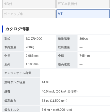
HID付
ETC車載機付
ボアアップ車
MT
カタログ情報
型式
BC-ZR400C
総排気量
399cc
車両重量
208kg
乾燥重量
―
全長
2,085mm
全幅
745mm
全高
1,100mm
最高速度
―
エンジンオイル容量
―
燃料タンク容量
14.0L
燃費
40.0 km/L (60 km/h走行時)
最高出力
53 ps (11,500 rpm)
最大トルク
3.6 kg・m (9,000 rpm)