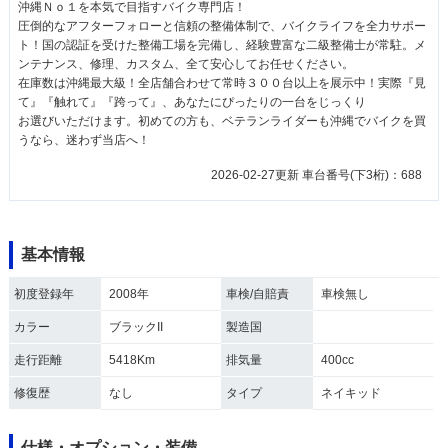
沖縄Ｎｏ１を本気で目指すバイク専門店！
圧倒的なアフターフォローと信頼の整備体制で、バイクライフを全力サポー
ト！国の認証を受けた整備工場を完備し、経験豊富な二級整備士が常駐。メ
ンテナンス、修理、カスタム、全て安心してお任せください。
在庫数は沖縄最大級！全店舗合わせて常時３００台以上を展示中！実際『見
て』『触れて』『跨って』、あなたにぴったりの一台をじっくり
お選びいただけます。初めての方も、ベテランライダーも沖縄でバイクを買
うなら、迷わず当店へ！
2026-02-27更新 車台番号(下3桁)：688
基本情報
初度登録年
2008年
車検/自賠責
車検無し
カラー
ブラックII
製造国
走行距離
5418Km
排気量
400cc
修復歴
なし
タイプ
ネイキッド
仕様・オプション・装備