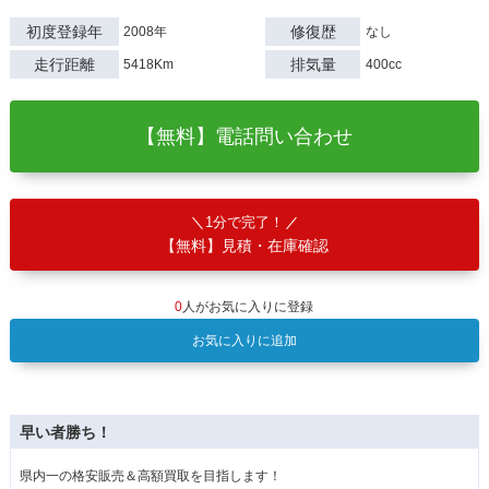
初度登録年
修復歴
2008年
なし
走行距離
排気量
5418Km
400cc
【無料】電話問い合わせ
1分で完了！
【無料】見積・在庫確認
0
人がお気に入りに登録
お気に入りに追加
早い者勝ち！
県内一の格安販売＆高額買取を目指します！