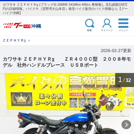
カワサキ ＺＥＰＨＹＲχ (ブラックII) 2008年 5418Km 400cc 車検無し 支払総額158万
円の詳細情報。バイクＲ（宜野湾大山本店）格安バイク販売のバイク情報なら【グー
バイク沖縄】
検索
マイページ
メニュー
ＺＥＰＨＹＲχ
＞
2026-02-27更新
カワサキ ＺＥＰＨＹＲχ ＺＲ４００Ｃ型 ２００８年モ
デル 社外ハンドルブレース ＵＳＢポート
1
/
32