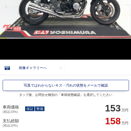
画像ギャラリーへ
写真ではわからないキズ・汚れの状態をメールで確認
タップ後、お問合せ種別の「車両状態確認」を選択してください
153
車両価格
保証
整備
万円
(税込10%)
158
支払総額
万円
(税込10%)