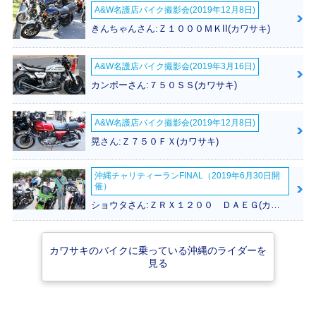
A&W名護店バイク撮影会(2019年12月8日)
2006年 ZEPHYR
2005年 ZEPHYR
2004年 ZEPHYR
X・カラーチェンジ
X・カラーチェンジ
X・カラーチェンジ
きんちゃんさん:Ｚ１０００ＭＫII(カワサキ)
A&W名護店バイク撮影会(2019年3月16日)
カンポーさん:７５０ＳＳ(カワサキ)
A&W名護店バイク撮影会(2019年12月8日)
2003年 ZEPHYR
2002年 ZEPHYR
2001年 ZEPHYR
X・マイナーチェン
X・カラーチェンジ
X・マイナーチェン
晃さん:Ｚ７５０ＦＸ(カワサキ)
ジ
ジ
沖縄チャリティーランFINAL（2019年6月30日開
催）
ショウタさん:ＺＲＸ１２００ ＤＡＥＧ(カワサキ)
カワサキのバイクに乗っている沖縄のライダーを
2000年 ZEPHYR
1999年 ZEPHYR
1998年 ZEPHYR
見る
X・カラーチェンジ
X・特別・限定仕様
X・マイナーチェン
ジ