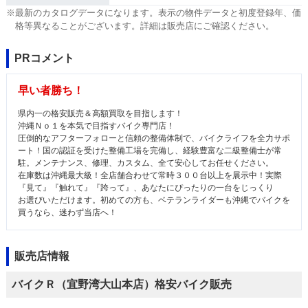
※最新のカタログデータになります。表示の物件データと初度登録年、価
格等異なることがございます。詳細は販売店にご確認ください。
PRコメント
早い者勝ち！
県内一の格安販売＆高額買取を目指します！
沖縄Ｎｏ１を本気で目指すバイク専門店！
圧倒的なアフターフォローと信頼の整備体制で、バイクライフを全力サポ
ート！国の認証を受けた整備工場を完備し、経験豊富な二級整備士が常
駐。メンテナンス、修理、カスタム、全て安心してお任せください。
在庫数は沖縄最大級！全店舗合わせて常時３００台以上を展示中！実際
『見て』『触れて』『跨って』、あなたにぴったりの一台をじっくり
お選びいただけます。初めての方も、ベテランライダーも沖縄でバイクを
買うなら、迷わず当店へ！
販売店情報
バイクＲ（宜野湾大山本店）格安バイク販売