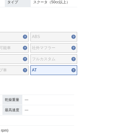
タイプ
スクータ（50cc以上）
ABS
可能車
社外マフラー
フルカスタム
プ車
AT
乾燥重量
―
最高速度
―
 rpm)