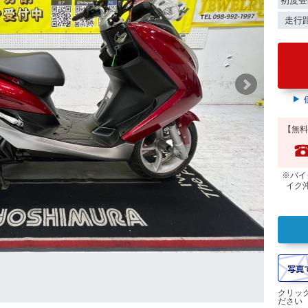
初度登
走行
【無料
※バイ
イク
クリッ
ださい