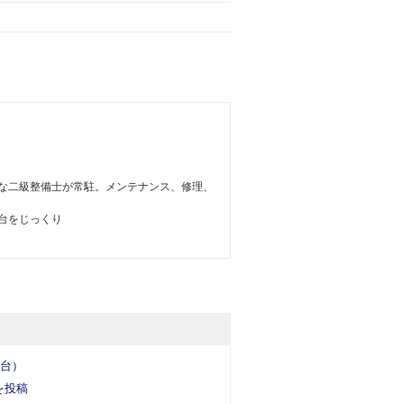
な二級整備士が常駐。メンテナンス、修理、
台をじっくり
5台）
を投稿