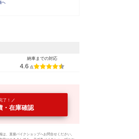
細へ
納車までの対応
4.6
点
完了！
積・在庫確認
報は、直接バイクショップへお問合せください。