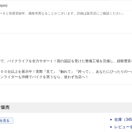
 rpm)
ータと初度登録年、価格等異なることがございます。詳細は販売店にご確認ください。
！
制で、バイクライフを全力サポート！国の認証を受けた整備工場を完備し、経験豊富
３００台以上を展示中！実際『見て』『触れて』『跨って』、あなたにぴったりの一
ランライダーも沖縄でバイクを買うなら、迷わず当店へ！
ク販売
在庫（34
を見る
レビュー