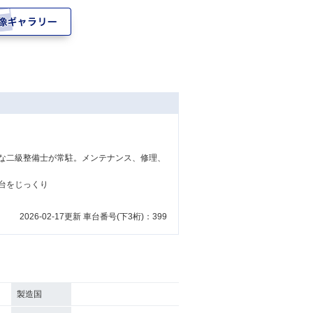
な二級整備士が常駐。メンテナンス、修理、
台をじっくり
2026-02-17更新 車台番号(下3桁)：399
製造国