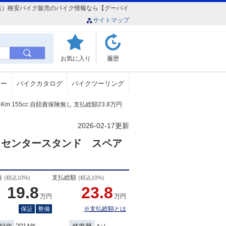
湾大山本店）格安バイク販売のバイク情報なら【グーバイ
サイトマップ
お気に入り
履歴
ュー
バイクカタログ
バイクツーリング
4Km 155cc 自賠責保険無し 支払総額23.8万円
2026-02-17更新
 センタースタンド スペア
格
支払総額
(税込10%)
(税込10%)
19.8
23.8
万円
万円
保証
整備
※支払総額とは