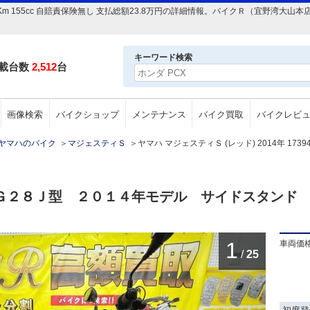
7394Km 155cc 自賠責保険無し 支払総額23.8万円の詳細情報。バイクＲ（宜野
キーワード検索
載台数
2,512
台
画像検索
バイクショップ
メンテナンス
バイク買取
バイクレビ
ヤマハのバイク
＞
マジェスティＳ
＞
ヤマハ マジェスティＳ (レッド) 2014年 1739
ＳＧ２８Ｊ型 ２０１４年モデル サイドスタンド
1
車両価
/
25