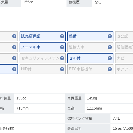
排気量
155cc
修復歴
なし
販売店保証
整備
改公認
ノーマル車
逆輸入車
通信販売
セキュリティシステム
セル付
ナビ
HID付
ETC車載機付
ボアアッ
総排気量
155cc
車両重量
145kg
全幅
715mm
全高
1,115mm
燃料タンク容量
7.4L
km/h走行時)
最高出力
15 ps (7,500