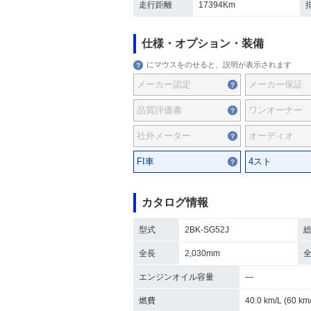
走行距離
17394Km
仕様・オプション・装備
にマウスをのせると、説明が表示されます
メーカー認定
メーカー保証
品質評価書
ワンオーナー
社外メーター
オーディオ
FI車
4スト
カタログ情報
型式
2BK-SG52J
全長
2,030mm
エンジンオイル容量
―
燃費
40.0 km/L (60 