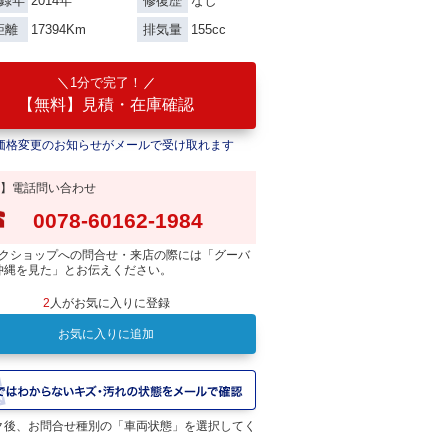
2014年
なし
録年
修復歴
17394Km
155cc
距離
排気量
1分で完了！
【無料】見積・在庫確認
価格変更のお知らせがメールで受け取れます
】電話問い合わせ
0078-60162-1984
クショップへの問合せ・来店の際には「グーバ
沖縄を見た」とお伝えください。
2
人がお気に入りに登録
お気に入りに追加
ク後、お問合せ種別の「車両状態」を選択してく