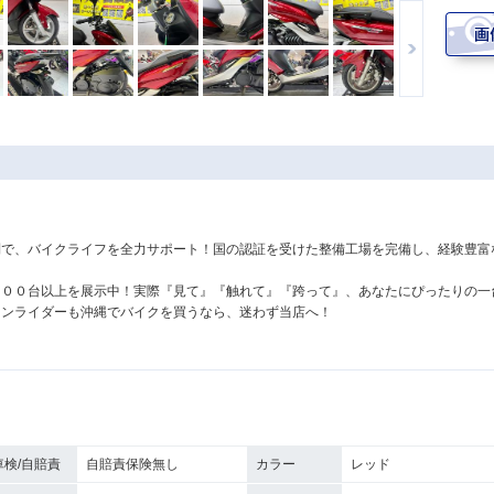
！
制で、バイクライフを全力サポート！国の認証を受けた整備工場を完備し、経験豊富
３００台以上を展示中！実際『見て』『触れて』『跨って』、あなたにぴったりの一
ランライダーも沖縄でバイクを買うなら、迷わず当店へ！
車検/自賠責
自賠責保険無し
カラー
レッド