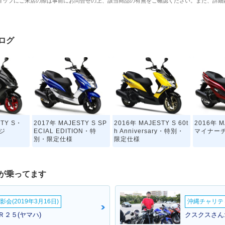
ョップにご来店の際は事前にお問合せの上、該当商品の有無をご確認ください。また、詳細
タログ
STY S・
2017年 MAJESTY S SP
2016年 MAJESTY S 60t
2016年 M
ジ
ECIAL EDITION・特
h Anniversary・特別・
マイナー
別・限定仕様
限定仕様
が乗ってます
会(2019年3月16日)
沖縄チャリティ
Ｒ２５(ヤマハ)
クスクスさん