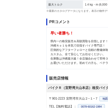
最大トルク
1.4 kg・m (6,000
※最新のカタログデータになります。表示の物件デ
PRコメント
早い者勝ち！
県内一の格安販売＆高額買取を目指します
沖縄Ｎｏ１を本気で目指すバイク専門店！
圧倒的なアフターフォローと信頼の整備体
カスタム、全て安心してお任せください。
在庫数は沖縄最大級！全店舗合わせて常時
お選びいただけます。初めての方も、ベテ
販売店情報
バイクＲ（宜野湾大山本店）格安バイ
〒901-2223
宜野湾市大山２−１−７
地図
TEL【無料電話】：
0078-60162-1984