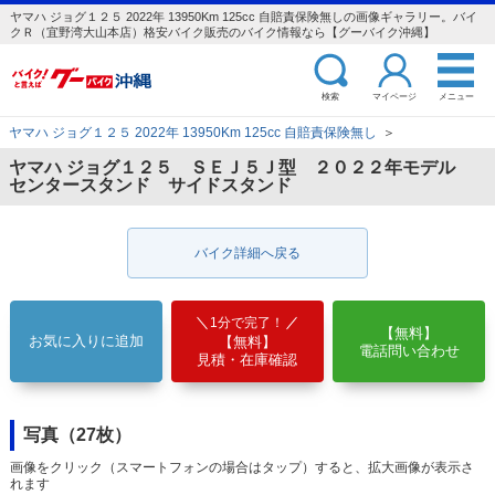
ヤマハ ジョグ１２５ 2022年 13950Km 125cc 自賠責保険無しの画像ギャラリー。バイ
クＲ（宜野湾大山本店）格安バイク販売のバイク情報なら【グーバイク沖縄】
検索
マイページ
メニュー
ヤマハ ジョグ１２５ 2022年 13950Km 125cc 自賠責保険無し
＞
ヤマハ ジョグ１２５ ＳＥＪ５Ｊ型 ２０２２年モデル
センタースタンド サイドスタンド
バイク詳細へ戻る
1分で完了！
【無料】
お気に入りに追加
【無料】
電話問い合わせ
見積・在庫確認
写真（27枚）
画像をクリック（スマートフォンの場合はタップ）すると、拡大画像が表示さ
れます