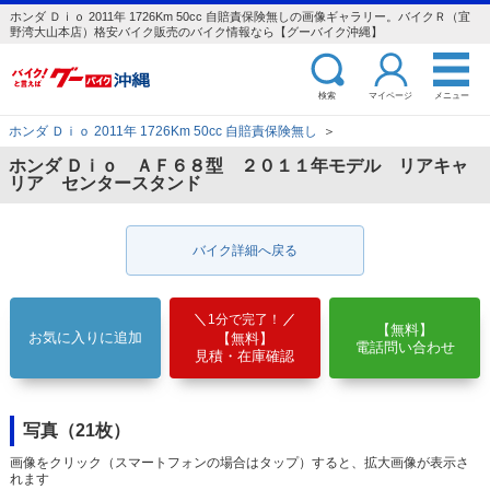
ホンダ Ｄｉｏ 2011年 1726Km 50cc 自賠責保険無しの画像ギャラリー。バイクＲ（宜
野湾大山本店）格安バイク販売のバイク情報なら【グーバイク沖縄】
検索
マイページ
メニュー
ホンダ Ｄｉｏ 2011年 1726Km 50cc 自賠責保険無し
＞
ホンダ Ｄｉｏ ＡＦ６８型 ２０１１年モデル リアキャ
リア センタースタンド
バイク詳細へ戻る
1分で完了！
【無料】
お気に入りに追加
【無料】
電話問い合わせ
見積・在庫確認
写真（21枚）
画像をクリック（スマートフォンの場合はタップ）すると、拡大画像が表示さ
れます