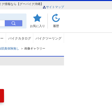
のバイク情報なら【グーバイク沖縄】
サイトマップ
お気に入り
履歴
ュー
バイクカタログ
バイクツーリング
c 自賠責保険無し
＞
画像ギャラリー