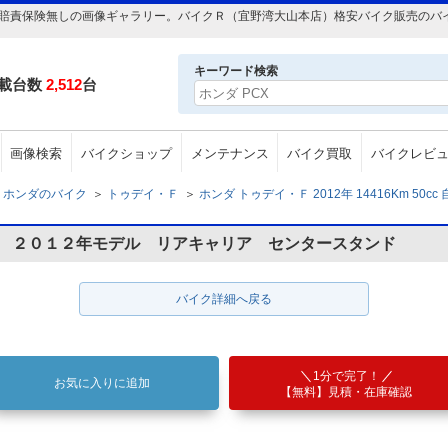
 50cc 自賠責保険無しの画像ギャラリー。バイクＲ（宜野湾大山本店）格安バイク販売
キーワード検索
載台数
2,512
台
画像検索
バイクショップ
メンテナンス
バイク買取
バイクレビ
ホンダのバイク
＞
トゥデイ・Ｆ
＞
ホンダ トゥデイ・Ｆ 2012年 14416Km 50c
型 ２０１２年モデル リアキャリア センタースタンド
バイク詳細へ戻る
1分で完了！
お気に入りに追加
【無料】見積・在庫確認