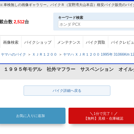
m 1200cc 車検無しの画像ギャラリー。バイクＲ（宜野湾大山本店）格安バイク販売の
キーワード検索
載台数
2,512
台
画像検索
バイクショップ
メンテナンス
バイク買取
バイクレビ
ヤマハのバイク
＞
ＸＪＲ１２００
＞
ヤマハ ＸＪＲ１２００ 1995年 31066Km 1
型 １９９５年モデル 社外マフラー サスペンション オイル
バイク詳細へ戻る
1分で完了！
お気に入りに追加
【無料】見積・在庫確認