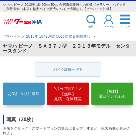
ヤマハ ビーノ 2013年 18490Km 50cc 自賠責保険無しの画像ギャラリー。バイクＲ
（宜野湾大山本店）格安バイク販売のバイク情報なら【グーバイク沖縄】
検索
マイページ
メニュー
ヤマハ ビーノ 2013年 18490Km 50cc 自賠責保険無し
＞
ヤマハ ビーノ ＳＡ３７Ｊ型 ２０１３年モデル センタ
ースタンド
バイク詳細へ戻る
1分で完了！
【無料】
お気に入りに追加
【無料】
電話問い合わせ
見積・在庫確認
写真（20枚）
画像をクリック（スマートフォンの場合はタップ）すると、拡大画像が表示さ
れます