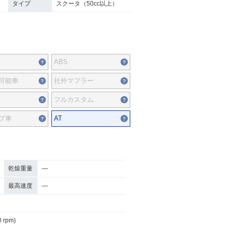
タイプ
スクータ（50cc以上）
ABS
可能車
社外マフラー
フルカスタム
プ車
AT
乾燥重量
―
最高速度
―
0 rpm)