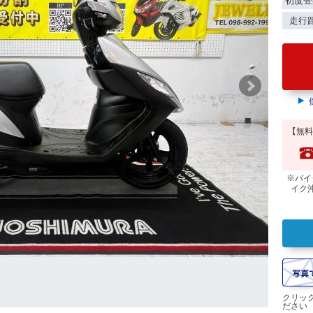
初度登
走行
【無料
※バイ
イク
クリッ
ださい