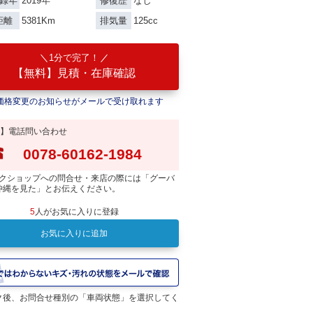
2019年
なし
録年
修復歴
5381Km
125cc
距離
排気量
1分で完了！
【無料】見積・在庫確認
価格変更のお知らせがメールで受け取れます
】電話問い合わせ
0078-60162-1984
クショップへの問合せ・来店の際には「グーバ
沖縄を見た」とお伝えください。
5
人がお気に入りに登録
お気に入りに追加
ク後、お問合せ種別の「車両状態」を選択してく