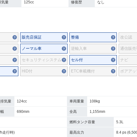
排気量
125cc
修復歴
なし
販売店保証
整備
改公認
ノーマル車
逆輸入車
通信販売
セキュリティシステム
セル付
ナビ
HID付
ETC車載機付
ボアアッ
総排気量
124cc
車両重量
108kg
全幅
690mm
全高
1,155mm
燃料タンク容量
5.3L
km/h走行時)
最高出力
8.4 ps (6,50