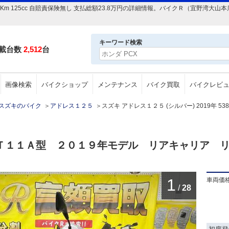
5381Km 125cc 自賠責保険無し 支払総額23.8万円の詳細情報。バイクＲ（宜野
キーワード検索
載台数
2,512
台
画像検索
バイクショップ
メンテナンス
バイク買取
バイクレビ
スズキのバイク
＞
アドレス１２５
＞
スズキ アドレス１２５ (シルバー) 2019年 538
ＤＴ１１Ａ型 ２０１９年モデル リアキャリア
1
車両価
/
28