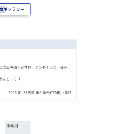
な二級整備士が常駐。メンテナンス、修理、
台をじっくり
2026-01-23更新 車台番号(下3桁)：557
製造国