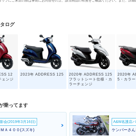
ョップにご来店の際は事前にお問合せの上、該当商品の有無をご確認ください。また、詳細
カタログ
SS 12
2023年 ADDRESS 125
2020年 ADDRESS 125
2020年 A
チェンジ
フラットシート仕様・カ
5・カラ
ラーチェンジ
が乗ってます
会(2019年3月16日)
A&W名護店バ
ＵＭＡ４００(スズキ)
ケンパーさん
2017年 ADDRESS 125
SS 125
2018年 ADDRESS 12