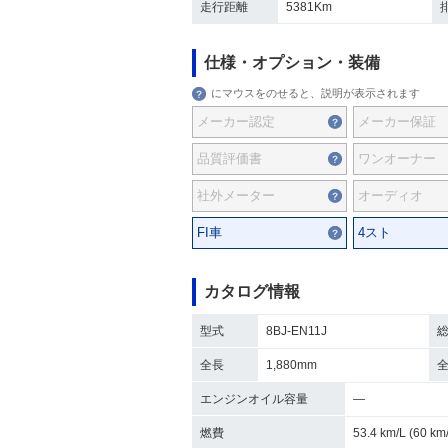
走行距離
5381Km
仕様・オプション・装備
にマウスをのせると、説明が表示されます
メーカー認定
メーカー保証
品質評価書
ワンオーナー
社外メーター
オーディオ
FI車
4スト
カタログ情報
型式
8BJ-EN11J
全長
1,880mm
エンジンオイル容量
―
燃費
53.4 km/L (60 