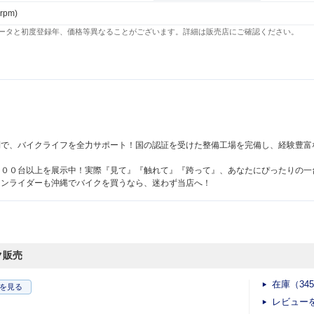
 rpm)
ータと初度登録年、価格等異なることがございます。詳細は販売店にご確認ください。
制で、バイクライフを全力サポート！国の認証を受けた整備工場を完備し、経験豊富
３００台以上を展示中！実際『見て』『触れて』『跨って』、あなたにぴったりの一
ランライダーも沖縄でバイクを買うなら、迷わず当店へ！
ク販売
在庫（34
を見る
レビュー