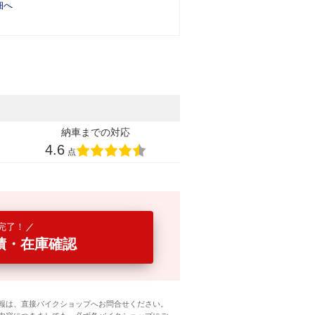
細へ
納車までの対応
4.6
点
完了！
積・在庫確認
報は、直接バイクショップへお問合せください。