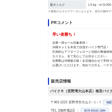
最大トルク
1.0 kg・m (5,000
※最新のカタログデータになります。表示の物件デ
PRコメント
早い者勝ち！
在庫一掃セール対象車両！
沖縄Ｎｏ１を本気で目指すバイク専門店！
圧倒的なアフターフォローと信頼の整備体
カスタム、全て安心してお任せください。
在庫数は沖縄最大級！全店舗合わせて常時
お選びいただけます。初めての方も、ベテ
販売店情報
バイクＲ（宜野湾大山本店）格安バイ
〒901-2223
宜野湾市大山２−１−７
地図
TEL【無料電話】：
0078-60162-1984