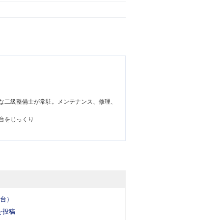
な二級整備士が常駐。メンテナンス、修理、
台をじっくり
5台）
を投稿