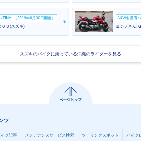
i・新登場
仕様・追
5・新登場
INAL（2019年6月30日開催）
A&W名護店バ
００(スズキ)
ヨシノさん:
スズキのバイクに乗っている沖縄のライダーを見る
ンツ
バイク記事
メンテナンスサービス検索
ツーリングスポット
バイク