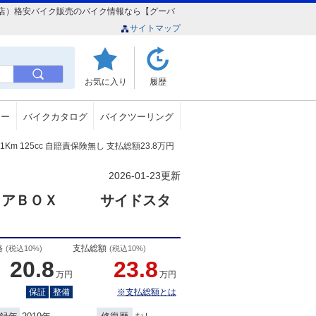
湾大山本店）格安バイク販売のバイク情報なら【グーバ
サイトマップ
お気に入り
履歴
ュー
バイクカタログ
バイクツーリング
1Km 125cc 自賠責保険無し 支払総額23.8万円
2026-01-23更新
 リアＢＯＸ サイドスタ
格
支払総額
(税込10%)
(税込10%)
20.8
23.8
万円
万円
保証
整備
※支払総額とは