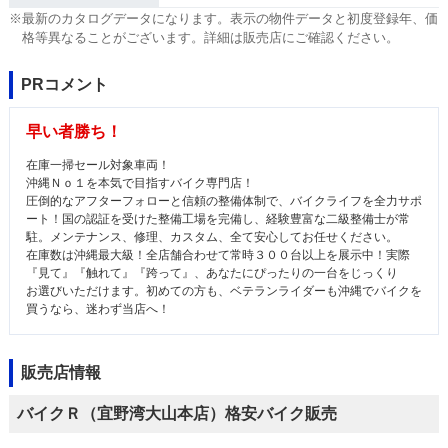
※最新のカタログデータになります。表示の物件データと初度登録年、価
格等異なることがございます。詳細は販売店にご確認ください。
PRコメント
早い者勝ち！
在庫一掃セール対象車両！
沖縄Ｎｏ１を本気で目指すバイク専門店！
圧倒的なアフターフォローと信頼の整備体制で、バイクライフを全力サポ
ート！国の認証を受けた整備工場を完備し、経験豊富な二級整備士が常
駐。メンテナンス、修理、カスタム、全て安心してお任せください。
在庫数は沖縄最大級！全店舗合わせて常時３００台以上を展示中！実際
『見て』『触れて』『跨って』、あなたにぴったりの一台をじっくり
お選びいただけます。初めての方も、ベテランライダーも沖縄でバイクを
買うなら、迷わず当店へ！
販売店情報
バイクＲ（宜野湾大山本店）格安バイク販売