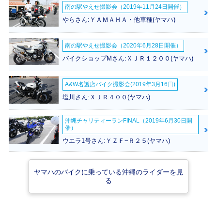
南の駅やえせ撮影会（2019年11月24日開催）
2017年 JOG Delux
2015年 JOG Delux
2017年 JOG Delux
e・マイナーチェン
e
e・追加
やらさん:ＹＡＭＡＨＡ・他車種(ヤマハ)
ジ
南の駅やえせ撮影会（2020年6月28日開催）
バイクショップMさん:ＸＪＲ１２００(ヤマハ)
A&W名護店バイク撮影会(2019年3月16日)
2012年 ローシート
2015年 JOG Delux
2015年 JOG Delux
塩川さん:ＸＪＲ４００(ヤマハ)
JOG Deluxe
e・マイナーチェン
e・マイナーチェン
ジ
ジ
沖縄チャリティーランFINAL（2019年6月30日開
催）
ウエラ1号さん:ＹＺＦ−Ｒ２５(ヤマハ)
ヤマハのバイクに乗っている沖縄のライダーを見
る
2011年 JOG Delux
2009年 JOG Delux
2007年 JOG Delux
e・カラーチェンジ
e・カラーチェンジ
e・新登場