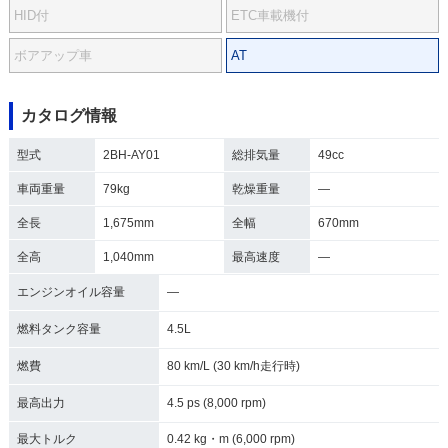
HID付
ETC車載機付
ボアアップ車
AT
カタログ情報
型式
2BH-AY01
総排気量
49cc
車両重量
79kg
乾燥重量
―
全長
1,675mm
全幅
670mm
全高
1,040mm
最高速度
―
エンジンオイル容量
―
燃料タンク容量
4.5L
燃費
80 km/L (30 km/h走行時)
最高出力
4.5 ps (8,000 rpm)
最大トルク
0.42 kg・m (6,000 rpm)