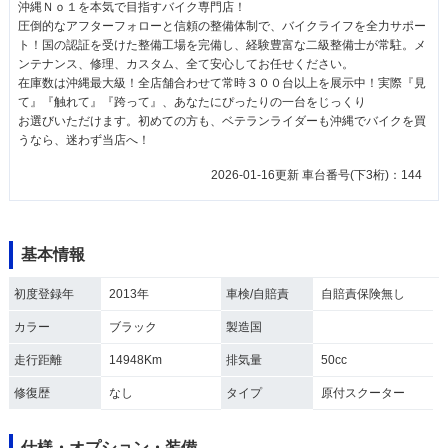
沖縄Ｎｏ１を本気で目指すバイク専門店！
圧倒的なアフターフォローと信頼の整備体制で、バイクライフを全力サポー
ト！国の認証を受けた整備工場を完備し、経験豊富な二級整備士が常駐。メ
ンテナンス、修理、カスタム、全て安心してお任せください。
在庫数は沖縄最大級！全店舗合わせて常時３００台以上を展示中！実際『見
て』『触れて』『跨って』、あなたにぴったりの一台をじっくり
お選びいただけます。初めての方も、ベテランライダーも沖縄でバイクを買
うなら、迷わず当店へ！
2026-01-16更新 車台番号(下3桁)：144
基本情報
初度登録年
2013年
車検/自賠責
自賠責保険無し
カラー
ブラック
製造国
走行距離
14948Km
排気量
50cc
修復歴
なし
タイプ
原付スクーター
仕様・オプション・装備