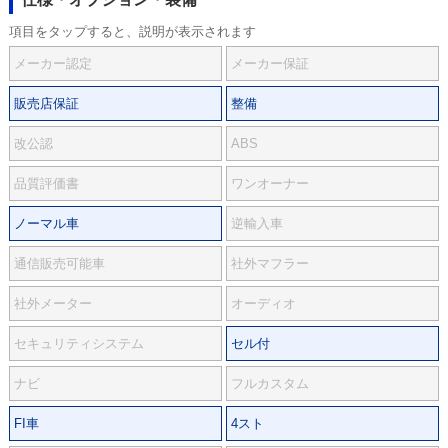
項目をタップすると、説明が表示されます
メーカー認定
メーカー保証
販売店保証
整備
改公認
ABS
品質評価書
ワンオーナー
ノーマル車
逆輸入車
通信販売可能車
社外マフラー
社外メーター
オーディオ
セキュリティシステム
セル付
ナビ
フルカスタム
FI車
4スト