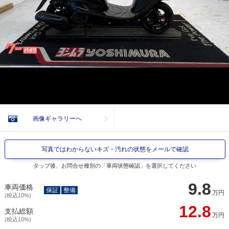
画像ギャラリーへ
写真ではわからないキズ・汚れの状態をメールで確認
タップ後、お問合せ種別の「車両状態確認」を選択してください
9.8
車両価格
保証
整備
万円
(税込10%)
12.8
支払総額
万円
(税込10%)