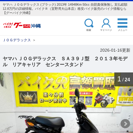
ヤマハ ＪＯＧデラックス (ブラック) 2013年 14948Km 50cc 自賠責保険無し 支払総額
12.8万円の詳細情報。バイクＲ（宜野湾大山本店）格安バイク販売のバイク情報なら
【グーバイク沖縄】
検索
マイページ
メニュー
ＪＯＧデラックス
＞
2026-01-16更新
ヤマハ ＪＯＧデラックス ＳＡ３９Ｊ型 ２０１３年モデ
ル リアキャリア センタースタンド
1
/
24