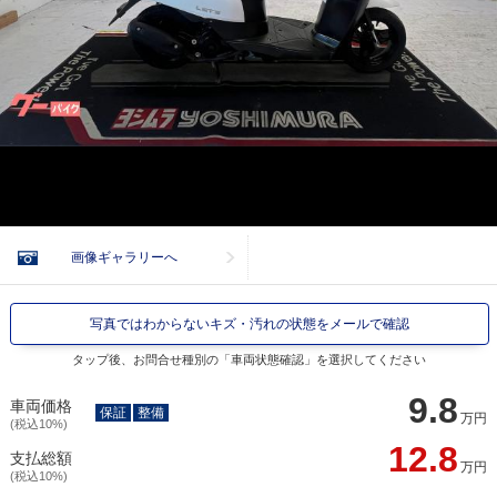
画像ギャラリーへ
写真ではわからないキズ・汚れの状態をメールで確認
タップ後、お問合せ種別の「車両状態確認」を選択してください
9.8
車両価格
保証
整備
万円
(税込10%)
12.8
支払総額
万円
(税込10%)