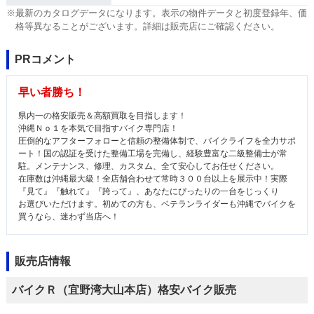
※最新のカタログデータになります。表示の物件データと初度登録年、価
格等異なることがございます。詳細は販売店にご確認ください。
PRコメント
早い者勝ち！
県内一の格安販売＆高額買取を目指します！
沖縄Ｎｏ１を本気で目指すバイク専門店！
圧倒的なアフターフォローと信頼の整備体制で、バイクライフを全力サポ
ート！国の認証を受けた整備工場を完備し、経験豊富な二級整備士が常
駐。メンテナンス、修理、カスタム、全て安心してお任せください。
在庫数は沖縄最大級！全店舗合わせて常時３００台以上を展示中！実際
『見て』『触れて』『跨って』、あなたにぴったりの一台をじっくり
お選びいただけます。初めての方も、ベテランライダーも沖縄でバイクを
買うなら、迷わず当店へ！
販売店情報
バイクＲ（宜野湾大山本店）格安バイク販売