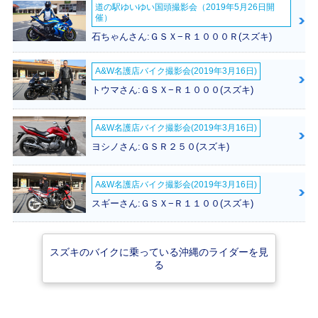
2018年 Let's・マ
2015年 Let's・新
2015年 Let's G・
道の駅ゆいゆい国頭撮影会（2019年5月26日開
イナーチェンジ
登場
新登場
催）
石ちゃんさん:ＧＳＸ−Ｒ１０００Ｒ(スズキ)
A&W名護店バイク撮影会(2019年3月16日)
トウマさん:ＧＳＸ−Ｒ１０００(スズキ)
1996年 Let's・新
A&W名護店バイク撮影会(2019年3月16日)
登場
ヨシノさん:ＧＳＲ２５０(スズキ)
A&W名護店バイク撮影会(2019年3月16日)
スギーさん:ＧＳＸ−Ｒ１１００(スズキ)
スズキのバイクに乗っている沖縄のライダーを見
る