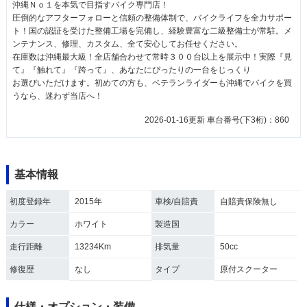
沖縄Ｎｏ１を本気で目指すバイク専門店！
圧倒的なアフターフォローと信頼の整備体制で、バイクライフを全力サポー
ト！国の認証を受けた整備工場を完備し、経験豊富な二級整備士が常駐。メ
ンテナンス、修理、カスタム、全て安心してお任せください。
在庫数は沖縄最大級！全店舗合わせて常時３００台以上を展示中！実際『見
て』『触れて』『跨って』、あなたにぴったりの一台をじっくり
お選びいただけます。初めての方も、ベテランライダーも沖縄でバイクを買
うなら、迷わず当店へ！
2026-01-16更新 車台番号(下3桁)：860
基本情報
初度登録年
2015年
車検/自賠責
自賠責保険無し
カラー
ホワイト
製造国
走行距離
13234Km
排気量
50cc
修復歴
なし
タイプ
原付スクーター
仕様・オプション・装備