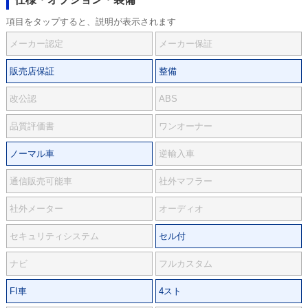
項目をタップすると、説明が表示されます
メーカー認定
メーカー保証
販売店保証
整備
改公認
ABS
品質評価書
ワンオーナー
ノーマル車
逆輸入車
通信販売可能車
社外マフラー
社外メーター
オーディオ
セキュリティシステム
セル付
ナビ
フルカスタム
FI車
4スト