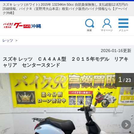
スズキ レッツ (ホワイト) 2015年 13234Km 50cc 自賠責保険無し 支払総額12.8万円の
詳細情報。バイクＲ（宜野湾大山本店）格安バイク販売のバイク情報なら【グーバイ
ク沖縄】
検索
マイページ
メニュー
レッツ
＞
2026-01-16更新
スズキ レッツ ＣＡ４ＡＡ型 ２０１５年モデル リアキ
ャリア センタースタンド
1
/
23