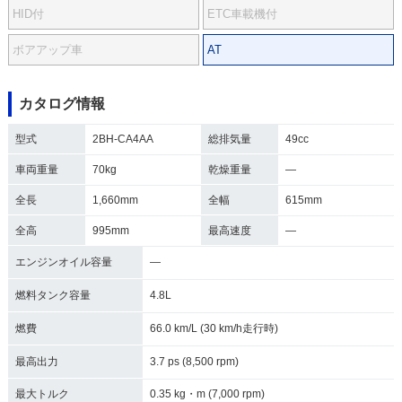
HID付
ETC車載機付
ボアアップ車
AT
カタログ情報
型式
2BH-CA4AA
総排気量
49cc
車両重量
70kg
乾燥重量
―
全長
1,660mm
全幅
615mm
全高
995mm
最高速度
―
エンジンオイル容量
―
燃料タンク容量
4.8L
燃費
66.0 km/L (30 km/h走行時)
最高出力
3.7 ps (8,500 rpm)
最大トルク
0.35 kg・m (7,000 rpm)