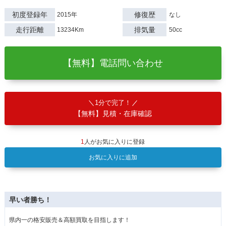
初度登録年
修復歴
2015年
なし
走行距離
排気量
13234Km
50cc
【無料】電話問い合わせ
1分で完了！
【無料】見積・在庫確認
1
人がお気に入りに登録
お気に入りに追加
早い者勝ち！
県内一の格安販売＆高額買取を目指します！