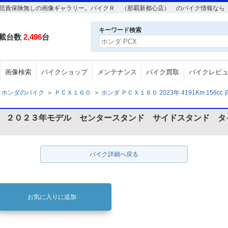
156cc 自賠責保険無しの画像ギャラリー。バイクＲ （那覇新都心店） のバイク情報な
キーワード検索
載台数
2,496
台
画像検索
バイクショップ
メンテナンス
バイク買取
バイクレビ
ホンダのバイク
＞
ＰＣＸ１６０
＞
ホンダ ＰＣＸ１６０ 2023年 4191Km 156c
型 ２０２３年モデル センタースタンド サイドスタンド タ
バイク詳細へ戻る
お気に入りに追加