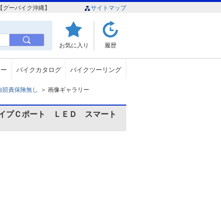
ら【グーバイク沖縄】
サイトマップ
お気に入り
履歴
ュー
バイクカタログ
バイクツーリング
c 自賠責保険無し
＞
画像ギャラリー
イプＣポート ＬＥＤ スマート