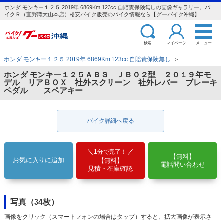
ホンダ モンキー１２５ 2019年 6869Km 123cc 自賠責保険無しの画像ギャラリー。バ
イクＲ（宜野湾大山本店）格安バイク販売のバイク情報なら【グーバイク沖縄】
検索
マイページ
メニュー
ホンダ モンキー１２５ 2019年 6869Km 123cc 自賠責保険無し
＞
ホンダ モンキー１２５ＡＢＳ ＪＢ０２型 ２０１９年モ
デル リアＢＯＸ 社外スクリーン 社外レバー ブレーキ
ペダル スペアキー
バイク詳細へ戻る
1分で完了！
【無料】
お気に入りに追加
【無料】
電話問い合わせ
見積・在庫確認
写真（34枚）
画像をクリック（スマートフォンの場合はタップ）すると、拡大画像が表示さ