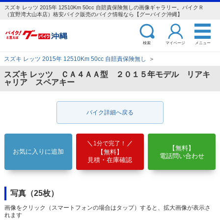
スズキ レッツ 2015年 12510Km 50cc 自賠責保険無しの画像ギャラリー。バイクＲ
（宜野湾大山本店）格安バイク販売のバイク情報なら【グーバイク沖縄】
検索
マイページ
メニュー
スズキ レッツ 2015年 12510Km 50cc 自賠責保険無し
＞
スズキ レッツ ＣＡ４ＡＡ型 ２０１５年モデル リアキ
ャリア スペアキー
バイク詳細へ戻る
1分で完了！
【無料】
お気に入りに追加
【無料】
電話問い合わせ
見積・在庫確認
写真（25枚）
画像をクリック（スマートフォンの場合はタップ）すると、拡大画像が表示さ
れます