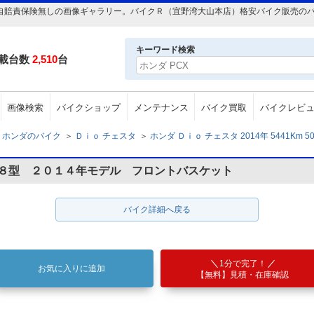
m 50cc 自賠責保険無しの画像ギャラリー。バイクＲ（宜野湾大山本店）格安バイク販
キーワード検索
載台数
2,510
台
画像検索
バイクショップ
メンテナンス
バイク買取
バイクレビ
ホンダのバイク
＞
Ｄｉｏ チェスタ
＞
ホンダ Ｄｉｏ チェスタ 2014年 5441Km 
６８型 ２０１４年モデル フロントバスケット
バイク詳細へ戻る
1分で完了！
お気に入りに追加
【無料】見積・在庫確認