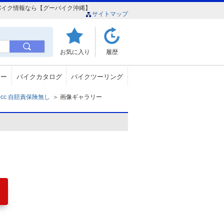
売のバイク情報なら【グーバイク沖縄】
サイトマップ
お気に入り
履歴
ュー
バイクカタログ
バイクツーリング
50cc 自賠責保険無し
＞
画像ギャラリー