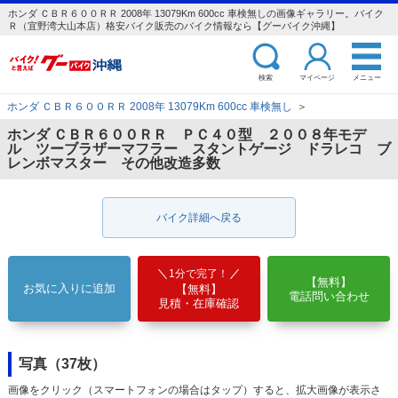
ホンダ ＣＢＲ６００ＲＲ 2008年 13079Km 600cc 車検無しの画像ギャラリー。バイク
Ｒ（宜野湾大山本店）格安バイク販売のバイク情報なら【グーバイク沖縄】
検索
マイページ
メニュー
ホンダ ＣＢＲ６００ＲＲ 2008年 13079Km 600cc 車検無し
＞
ホンダ ＣＢＲ６００ＲＲ ＰＣ４０型 ２００８年モデ
ル ツーブラザーマフラー スタントゲージ ドラレコ ブ
レンボマスター その他改造多数
バイク詳細へ戻る
1分で完了！
【無料】
お気に入りに追加
【無料】
電話問い合わせ
見積・在庫確認
写真（37枚）
画像をクリック（スマートフォンの場合はタップ）すると、拡大画像が表示さ