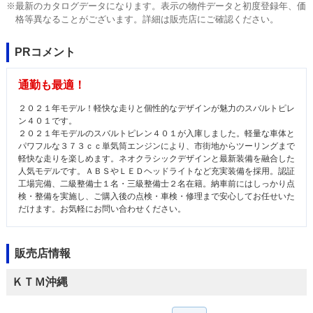
※最新のカタログデータになります。表示の物件データと初度登録年、価
格等異なることがございます。詳細は販売店にご確認ください。
PRコメント
通勤も最適！
２０２１年モデル！軽快な走りと個性的なデザインが魅力のスバルトピレ
ン４０１です。
２０２１年モデルのスバルトピレン４０１が入庫しました。軽量な車体と
パワフルな３７３ｃｃ単気筒エンジンにより、市街地からツーリングまで
軽快な走りを楽しめます。ネオクラシックデザインと最新装備を融合した
人気モデルです。ＡＢＳやＬＥＤヘッドライトなど充実装備を採用。認証
工場完備、二級整備士１名・三級整備士２名在籍。納車前にはしっかり点
検・整備を実施し、ご購入後の点検・車検・修理まで安心してお任せいた
だけます。お気軽にお問い合わせください。
販売店情報
ＫＴＭ沖縄