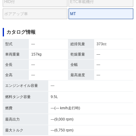
HID付
ETC車載機付
ボアアップ車
MT
カタログ情報
型式
―
総排気量
373cc
車両重量
157kg
乾燥重量
―
全長
―
全幅
―
全高
―
最高速度
―
エンジンオイル容量
―
燃料タンク容量
9.5L
燃費
―(― km/h走行時)
最高出力
―(9,000 rpm)
最大トルク
―(6,750 rpm)