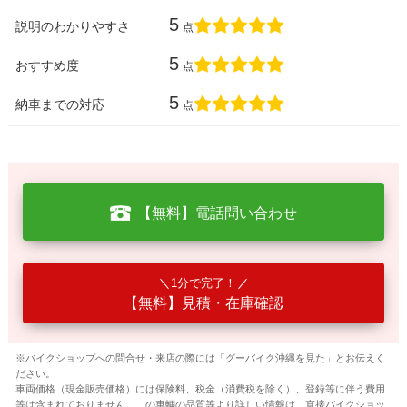
5
説明のわかりやすさ
点
5
おすすめ度
点
5
納車までの対応
点
【無料】電話問い合わせ
1分で完了！
【無料】見積・在庫確認
※バイクショップへの問合せ・来店の際には「グーバイク沖縄を見た」とお伝えく
ださい。
車両価格（現金販売価格）には保険料、税金（消費税を除く）、登録等に伴う費用
等は含まれておりません。この車輌の品質等より詳しい情報は、直接バイクショッ