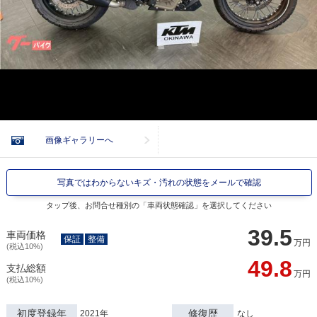
画像ギャラリーへ
写真ではわからないキズ・汚れの状態をメールで確認
タップ後、お問合せ種別の「車両状態確認」を選択してください
39.5
車両価格
保証
整備
万円
(税込10%)
49.8
支払総額
万円
(税込10%)
初度登録年
修復歴
2021年
なし