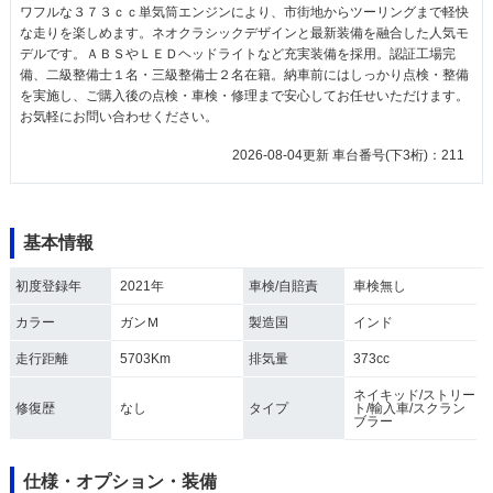
ワフルな３７３ｃｃ単気筒エンジンにより、市街地からツーリングまで軽快
な走りを楽しめます。ネオクラシックデザインと最新装備を融合した人気モ
デルです。ＡＢＳやＬＥＤヘッドライトなど充実装備を採用。認証工場完
備、二級整備士１名・三級整備士２名在籍。納車前にはしっかり点検・整備
を実施し、ご購入後の点検・車検・修理まで安心してお任せいただけます。
お気軽にお問い合わせください。
2026-08-04更新 車台番号(下3桁)：211
基本情報
初度登録年
2021年
車検/自賠責
車検無し
カラー
ガンＭ
製造国
インド
走行距離
5703Km
排気量
373cc
ネイキッド/ストリー
修復歴
なし
タイプ
ト/輸入車/スクラン
ブラー
仕様・オプション・装備