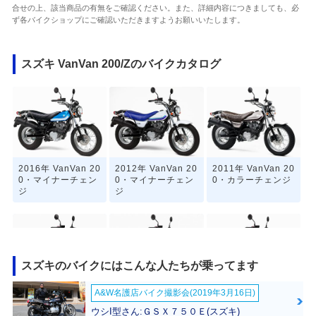
合せの上、該当商品の有無をご確認ください。また、詳細内容につきましても、必
ず各バイクショップにご確認いただきますようお願いいたします。
スズキ VanVan 200/Zのバイクカタログ
2016年 VanVan 20
2012年 VanVan 20
2011年 VanVan 20
0・マイナーチェン
0・マイナーチェン
0・カラーチェンジ
ジ
ジ
スズキのバイクにはこんな人たちが乗ってます
A&W名護店バイク撮影会(2019年3月16日)
2010年 VanVan 20
2008年 VanVan 20
2008年 VanVan 20
0・カラーチェンジ
0・カラーチェンジ
0・マイナーチェン
ウシI型さん:ＧＳＸ７５０Ｅ(スズキ)