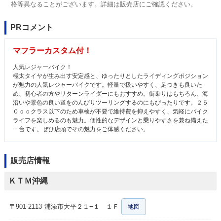
格等異なることがございます。詳細は販売店にご確認ください。
PRコメント
マフラーカスタム付！
人気レジャーバイク！
極太タイヤが生み出す安定感と、ゆったりとしたライディングポジション
が魅力の人気レジャーバイクです。軽量で扱いやすく、足つきも良いた
め、初心者の方やリターンライダーにもおすすめ。街乗りはもちろん、海
沿いや景色の良い道をのんびりツーリングするのにもぴったりです。２５
０ｃｃクラス以下のため車検が不要で維持費を抑えやすく、気軽にバイク
ライフを楽しめるのも魅力。個性的なデザインと乗りやすさを兼ね備えた
一台です。ぜひ店頭でその魅力をご体感ください。
販売店情報
ＫＴＭ沖縄
〒901-2113
浦添市大平２１−１ １Ｆ
地図