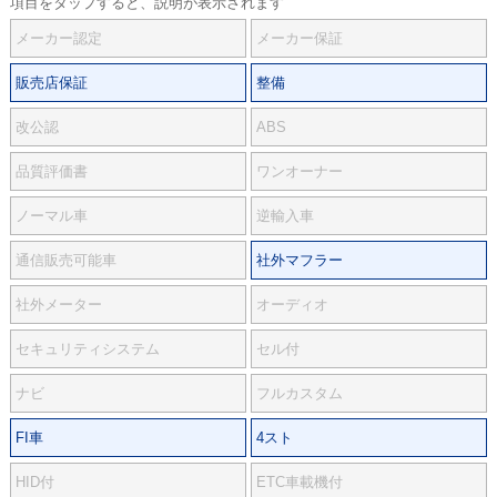
項目をタップすると、説明が表示されます
メーカー認定
メーカー保証
販売店保証
整備
改公認
ABS
品質評価書
ワンオーナー
ノーマル車
逆輸入車
通信販売可能車
社外マフラー
社外メーター
オーディオ
セキュリティシステム
セル付
ナビ
フルカスタム
FI車
4スト
HID付
ETC車載機付