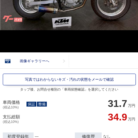
画像ギャラリーへ
写真ではわからないキズ・汚れの状態をメールで確認
タップ後、お問合せ種別の「車両状態確認」を選択してください
31.7
車両価格
保証
整備
万円
(税込10%)
34.9
支払総額
万円
(税込10%)
初度登録年
修復歴
―
なし