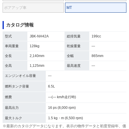
ボアアップ車
MT
カタログ情報
型式
JBK-NH42A
総排気量
199cc
車両重量
128kg
乾燥重量
―
全長
2,140mm
全幅
865mm
全高
1,125mm
最高速度
―
エンジンオイル容量
―
燃料タンク容量
6.5L
燃費
―(― km/h走行時)
最高出力
16 ps (8,000 rpm)
最大トルク
1.5 kg・m (6,500 rpm)
※最新のカタログデータになります。表示の物件データと初度登録年、価