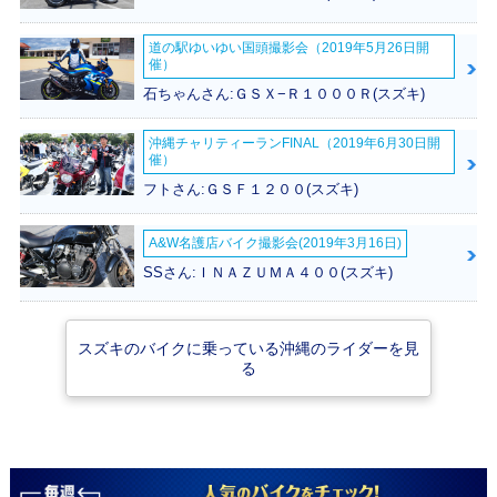
ジ
道の駅ゆいゆい国頭撮影会（2019年5月26日開
催）
石ちゃんさん:ＧＳＸ−Ｒ１０００Ｒ(スズキ)
沖縄チャリティーランFINAL（2019年6月30日開
催）
2006年 VanVan 20
2005年 VanVan 20
2004年 VanVan 20
0Z・カラーチェン
0Z・特別・限定仕
0Z・カラーチェン
フトさん:ＧＳＦ１２００(スズキ)
ジ
様
ジ
A&W名護店バイク撮影会(2019年3月16日)
SSさん:ＩＮＡＺＵＭＡ４００(スズキ)
スズキのバイクに乗っている沖縄のライダーを見
2004年 VanVan 20
2003年 VanVan 20
2003年 VanVan 20
る
0・カラーチェンジ
0・カラーチェンジ
0Z・追加