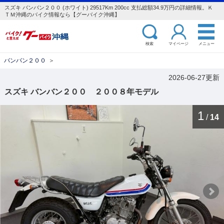
スズキ バンバン２００ (ホワイト) 29517Km 200cc 支払総額34.9万円の詳細情報。Ｋ
ＴＭ沖縄のバイク情報なら【グーバイク沖縄】
検索
マイページ
メニュー
バンバン２００
＞
2026-06-27更新
スズキ バンバン２００ ２００８年モデル
1
/
14