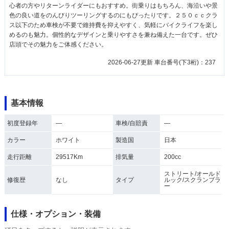
心者の方やリターンライダーにもおすすめ。街乗りはもちろん、海沿いや景
色の良い道をのんびりツーリングするのにもぴったりです。２５０ｃｃクラ
ス以下のため車検が不要で維持費を抑えやすく、気軽にバイクライフを楽し
めるのも魅力。個性的なデザインと乗りやすさを兼ね備えた一台です。ぜひ
店頭でその魅力をご体感ください。
2026-06-27更新 車台番号(下3桁)：237
基本情報
初度登録年
―
車検/自賠責
―
カラー
ホワイト
製造国
日本
走行距離
29517Km
排気量
200cc
ストリート/オールド
修復歴
なし
タイプ
ルック/スクランブラ
ー
仕様・オプション・装備