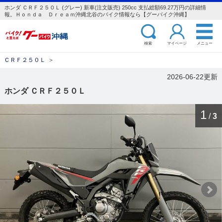
ホンダ ＣＲＦ２５０Ｌ (グレー) 新車(注文販売) 250cc 支払総額69.27万円の詳細情
報。Ｈｏｎｄａ Ｄｒｅａｍ沖縄北谷のバイク情報なら【グーバイク沖縄】
検索
マイページ
メニュー
ＣＲＦ２５０Ｌ
＞
2026-06-22更新
ホンダ ＣＲＦ２５０Ｌ
1
/
3