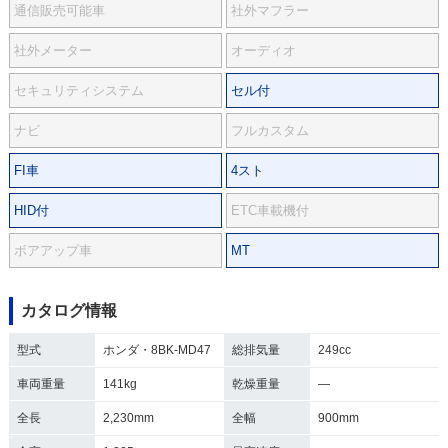
通信販売可能車
社外マフラー
社外メーター
オーディオ
セキュリティシステム
セル付
ナビ
フルカスタム
FI車
4スト
HID付
ETC車載機付
ボアアップ車
MT
カタログ情報
型式
ホンダ・8BK-MD47
総排気量
249cc
車両重量
141kg
乾燥重量
―
全長
2,230mm
全幅
900mm