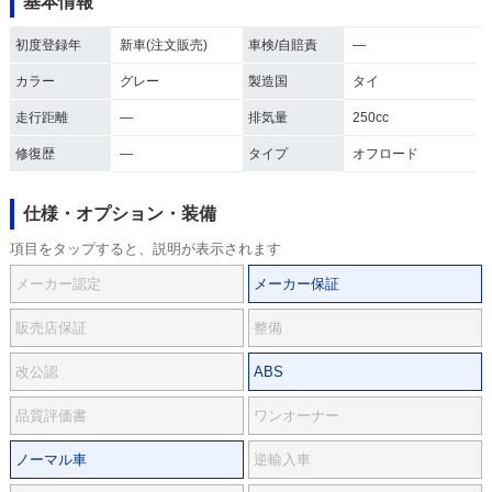
基本情報
初度登録年
新車(注文販売)
車検/自賠責
―
カラー
グレー
製造国
タイ
走行距離
―
排気量
250cc
修復歴
―
タイプ
オフロード
仕様・オプション・装備
項目をタップすると、説明が表示されます
メーカー認定
メーカー保証
販売店保証
整備
改公認
ABS
品質評価書
ワンオーナー
ノーマル車
逆輸入車