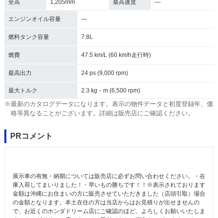
全高
1,205mm
最高速度
―
エンジンオイル容量
―
燃料タンク容量
7.8L
燃費
47.5 km/L (60 km/h走行時)
最高出力
24 ps (9,000 rpm)
最大トルク
2.3 kg・m (6,500 rpm)
※最新のカタログデータになります。表示の物件データと初度登録年、価
格等異なることがございます。詳細は販売店にご確認ください。
PRコメント
展示車の有無・納期については販売店に必ずお問い合わせください。・在
庫入荷してまいりました！・早いもの勝ちです！！※表示されております
金額は沖縄にお住まいの方に販売させていただきました（店頭引取）場合
の金額となります。本土在住の方は当店からはお見積りが出せませんの
で、お近くのホンダドリーム店にご確認のほど、よろしくお願いいたしま