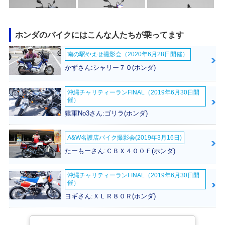
ホンダのバイクにはこんな人たちが乗ってます
南の駅やえせ撮影会（2020年6月28日開催）
2023年 CRF250
2021年 CRF250L
2021年 CRF250
L・マイナーチェン
s・フルモデルチェ
L・フルモデルチェ
かずさん:シャリー７０(ホンダ)
ジ
ンジ
ンジ
沖縄チャリティーランFINAL（2019年6月30日開
催）
猿軍No3さん:ゴリラ(ホンダ)
A&W名護店バイク撮影会(2019年3月16日)
2019年 CRF250L
2019年 CRF250
2017年 CRF250L
たーもーさん:ＣＢＸ４００Ｆ(ホンダ)
Type LD・カラーチ
L・カラーチェンジ
Type LD・追加
ェンジ
沖縄チャリティーランFINAL（2019年6月30日開
催）
ヨギさん:ＸＬＲ８０Ｒ(ホンダ)