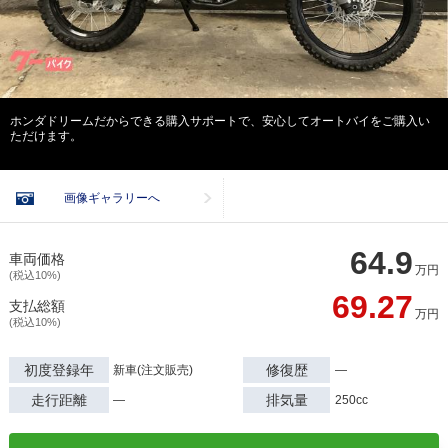
ホンダドリームだからできる購入サポートで、安心してオートバイをご購入い
ただけます。
画像ギャラリーへ
64.9
車両価格
万円
(税込10%)
69.27
支払総額
万円
(税込10%)
初度登録年
修復歴
新車(注文販売)
―
走行距離
排気量
―
250cc