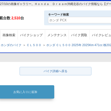
1cc 検2027/10の画像ギャラリー。Ｈｏｎｄａ Ｄｒｅａｍ沖縄北谷のバイク情報なら【
キーワード検索
載台数
2,510
台
画像検索
バイクショップ
メンテナンス
バイク買取
バイクレビ
ホンダのバイク
＞
ＣＬ５００
＞
ホンダ ＣＬ５００ 2025年 2025Km 471cc 検202
バイク詳細へ戻る
お気に入りに追加