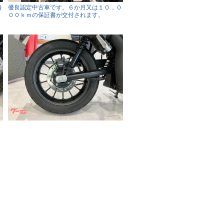
路
優良認定中古車です。６か月又は１０，０
００ｋｍの保証書が交付されます。