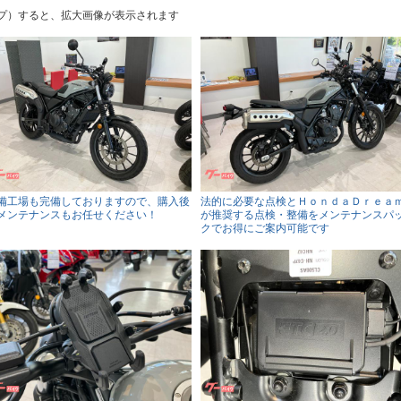
プ）すると、拡大画像が表示されます
備工場も完備しておりますので、購入後
法的に必要な点検とＨｏｎｄａＤｒｅａ
メンテナンスもお任せください！
が推奨する点検・整備をメンテナンスパ
クでお得にご案内可能です