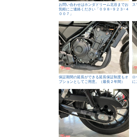
お問い合わせはホンダドリーム北谷までお
ス
気軽にご連絡ください「０９８−９２３−４
００７」
保証期間の延長ができる延長保証制度もオ
ロ
プションとしてご用意。（最長２年間）
に