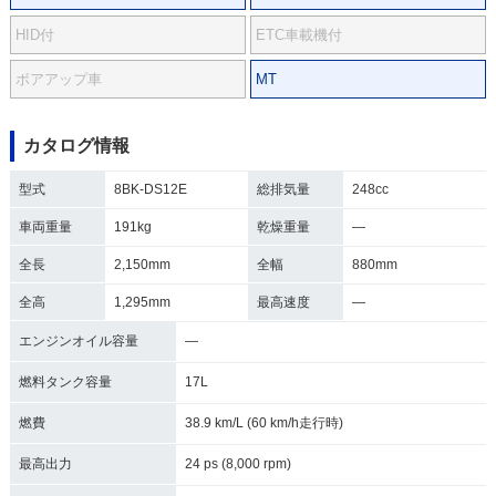
HID付
ETC車載機付
ボアアップ車
MT
カタログ情報
型式
8BK-DS12E
総排気量
248cc
車両重量
191kg
乾燥重量
―
全長
2,150mm
全幅
880mm
全高
1,295mm
最高速度
―
エンジンオイル容量
―
燃料タンク容量
17L
燃費
38.9 km/L (60 km/h走行時)
最高出力
24 ps (8,000 rpm)