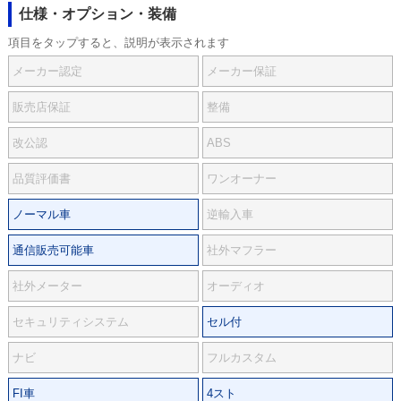
仕様・オプション・装備
項目をタップすると、説明が表示されます
メーカー認定
メーカー保証
販売店保証
整備
改公認
ABS
品質評価書
ワンオーナー
ノーマル車
逆輸入車
通信販売可能車
社外マフラー
社外メーター
オーディオ
セキュリティシステム
セル付
ナビ
フルカスタム
FI車
4スト