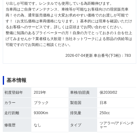
り出しが可能です。レンタルでも使用している為距離伸びます。
当車両はご自身でメンテナンス、車検等が可能なお客様向けの現状販売車
両！その為、通常販売価格より大変お求めやすい価格でのお渡しが可能で
す！（お支払価格は車両価格になります。）基本的には現車を確認いただけ
るお客様へのサービスです。詳しくは店頭までお問い合わせください。
整備に知識のあるプライベーターの方！自身の力でとっておきの１台を仕上
げてみませんか？業者様も大歓迎！当社ネットワークによる部品の供給等は
可能ですのでお気軽にご相談ください。
2026-07-04更新 車台番号(下3桁)：783
基本情報
初度登録年
2019年
車検/自賠責
保2030/02
カラー
ブラック
製造国
日本
走行距離
9300Km
排気量
250cc
ツアラー/アドベンチ
修復歴
なし
タイプ
ャー