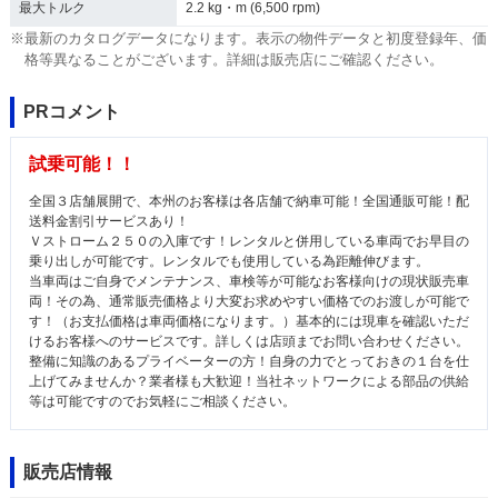
最大トルク
2.2 kg・m (6,500 rpm)
※最新のカタログデータになります。表示の物件データと初度登録年、価
格等異なることがございます。詳細は販売店にご確認ください。
PRコメント
試乗可能！！
全国３店舗展開で、本州のお客様は各店舗で納車可能！全国通販可能！配
送料金割引サービスあり！
Ｖストローム２５０の入庫です！レンタルと併用している車両でお早目の
乗り出しが可能です。レンタルでも使用している為距離伸びます。
当車両はご自身でメンテナンス、車検等が可能なお客様向けの現状販売車
両！その為、通常販売価格より大変お求めやすい価格でのお渡しが可能で
す！（お支払価格は車両価格になります。）基本的には現車を確認いただ
けるお客様へのサービスです。詳しくは店頭までお問い合わせください。
整備に知識のあるプライベーターの方！自身の力でとっておきの１台を仕
上げてみませんか？業者様も大歓迎！当社ネットワークによる部品の供給
等は可能ですのでお気軽にご相談ください。
販売店情報