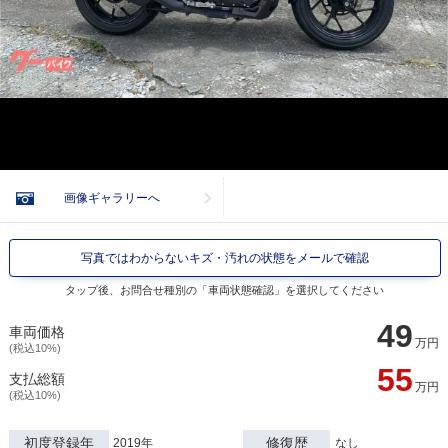
画像ギャラリーへ
写真ではわからないキズ・汚れの状態をメールで確認
タップ後、お問合せ種別の「車両状態確認」を選択してください
49
車両価格
万円
(税込10%)
55
支払総額
万円
(税込10%)
初度登録年
修復歴
2019年
なし