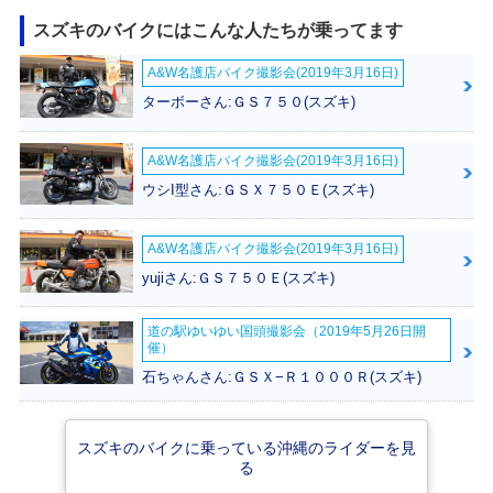
スズキのバイクにはこんな人たちが乗ってます
A&W名護店バイク撮影会(2019年3月16日)
2020年 V-Strom 2
2020年 V-Strom 2
2019年 V-Strom 2
50 ABS・カラーチ
50・カラーチェン
50 ABS・追加
ターボーさん:ＧＳ７５０(スズキ)
ェンジ
ジ
A&W名護店バイク撮影会(2019年3月16日)
ウシI型さん:ＧＳＸ７５０Ｅ(スズキ)
A&W名護店バイク撮影会(2019年3月16日)
2019年 V-Strom 2
2017年 V-Strom 2
V-Strom 250
yujiさん:ＧＳ７５０Ｅ(スズキ)
50・マイナーチェ
50・新登場
ンジ
道の駅ゆいゆい国頭撮影会（2019年5月26日開
催）
石ちゃんさん:ＧＳＸ−Ｒ１０００Ｒ(スズキ)
スズキのバイクに乗っている沖縄のライダーを見
る