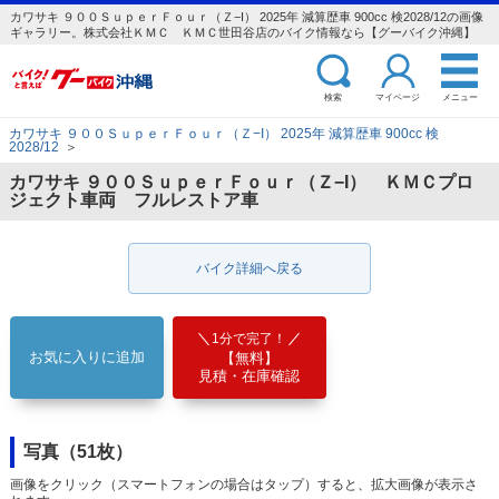
カワサキ ９００ＳｕｐｅｒＦｏｕｒ（Ｚ−I） 2025年 減算歴車 900cc 検2028/12の画像
ギャラリー。株式会社ＫＭＣ ＫＭＣ世田谷店のバイク情報なら【グーバイク沖縄】
検索
マイページ
メニュー
カワサキ ９００ＳｕｐｅｒＦｏｕｒ（Ｚ−I） 2025年 減算歴車 900cc 検
2028/12
＞
カワサキ ９００ＳｕｐｅｒＦｏｕｒ（Ｚ−I） ＫＭＣプロ
ジェクト車両 フルレストア車
バイク詳細へ戻る
1分で完了！
お気に入りに追加
【無料】
見積・在庫確認
写真（51枚）
画像をクリック（スマートフォンの場合はタップ）すると、拡大画像が表示さ