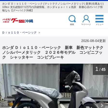
ホンダ Ｄｉｏ１１０・ベーシック (マットテクノシルバーメタリック) 新車(在庫あり)
109cc 支払総額27.5万円の詳細情報。ホンダｓｐｏｒｔｓ池原 新都心店のバイク情
報なら【グーバイク沖縄】
検索
マイページ
メニュー
Ｄｉｏ１１０・ベーシック
＞
2026-08-04更新
ホンダ Ｄｉｏ１１０・ベーシック 新車 新色マットテク
ノシルバーメタリック ２０２６年モデル コンビニフッ
ク シャッタキー コンビブレーキ
1
/
45