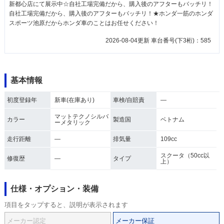
新都心店にて展示中☆自社工場完備だから、購入後のアフターもバッチリ！
自社工場完備だから、購入後のアフターもバッチリ！★ホンダ一筋のホンダ
スポーツ池原だからホンダ車のことはお任せください！
2026-08-04更新 車台番号(下3桁)：585
基本情報
初度登録年
新車(在庫あり)
車検/自賠責
―
マットテクノシルバ
カラー
製造国
ベトナム
ーメタリック
走行距離
―
排気量
109cc
スクータ（50cc以
修復歴
―
タイプ
上）
仕様・オプション・装備
項目をタップすると、説明が表示されます
メーカー認定
メーカー保証