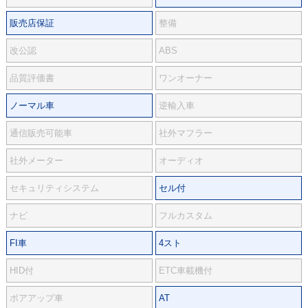
販売店保証
整備
改公認
ABS
品質評価書
ワンオーナー
ノーマル車
逆輸入車
通信販売可能車
社外マフラー
社外メーター
オーディオ
セキュリティシステム
セル付
ナビ
フルカスタム
FI車
4スト
HID付
ETC車載機付
ボアアップ車
AT