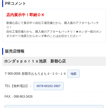
PRコメント
店内展示中！即納ＯＫ
新都心店にて展示中☆自社工場完備だから、購入後のアフターもバッチ
リ！
自社工場完備だから、購入後のアフターもバッチリ！★ホンダ一筋のホン
ダスポーツ池原だからホンダ車のことはお任せください！
販売店情報
ホンダｓｐｏｒｔｓ池原 新都心店
〒900-0006
那覇市おもろまち４−２０−１９
地図
TEL【無料電話】：
0078-60162-2667
FAX：098-863-3426