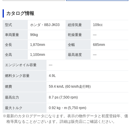
カタログ情報
型式
ホンダ・8BJ-JK03
総排気量
109cc
車両重量
96kg
乾燥重量
―
全長
1,870mm
全幅
685mm
全高
1,100mm
最高速度
―
エンジンオイル容量
―
燃料タンク容量
4.9L
燃費
59.4 km/L (60 km/h走行時)
最高出力
8.7 ps (7,500 rpm)
最大トルク
0.92 kg・m (5,750 rpm)
※最新のカタログデータになります。表示の物件データと初度登録年、価
格等異なることがございます。詳細は販売店にご確認ください。