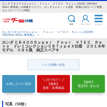
ホンダ ＣＢ４００Ｓｕｐｅｒ Ｆｏｕｒ ＶＴＥＣ Ｒｅｖｏ 2020年 19834Km
400cc 車検無しの画像ギャラリー。ホンダｓｐｏｒｔｓ池原 新都心店のバイク情報
なら【グーバイク沖縄】
検索
マイページ
メニュー
ホンダ ＣＢ４００Ｓｕｐｅｒ Ｆｏｕｒ ＶＴＥＣ Ｒｅｖｏ 2020年
19834Km 400cc 車検無し
＞
ホンダ ＣＢ４００Ｓｕｐｅｒ Ｆｏｕｒ ＶＴＥＣ Ｒｅ
ｖｏ ドレミコレクションＣＢＴｙｐｅＸ仕様 ２０１８年
モデル ＣＢＸ風 純正スペアキ
バイク詳細へ戻る
1分で完了！
【無料】
お気に入りに追加
【無料】
電話問い合わせ
見積・在庫確認
写真（59枚）