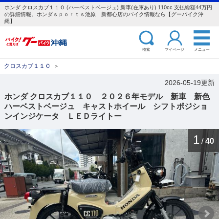
ホンダ クロスカブ１１０ (ハーベストベージュ) 新車(在庫あり) 110cc 支払総額44万円
の詳細情報。ホンダｓｐｏｒｔｓ池原 新都心店のバイク情報なら【グーバイク沖
縄】
検索
マイページ
メニュー
クロスカブ１１０
＞
2026-05-19更新
ホンダ クロスカブ１１０ ２０２６年モデル 新車 新色
ハーベストベージュ キャストホイール シフトポジショ
ンインジケータ ＬＥＤライトー
1
/
40