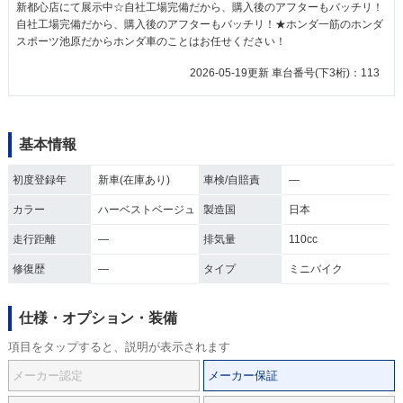
新都心店にて展示中☆自社工場完備だから、購入後のアフターもバッチリ！
自社工場完備だから、購入後のアフターもバッチリ！★ホンダ一筋のホンダ
スポーツ池原だからホンダ車のことはお任せください！
2026-05-19更新 車台番号(下3桁)：113
基本情報
初度登録年
新車(在庫あり)
車検/自賠責
―
カラー
ハーベストベージュ
製造国
日本
走行距離
―
排気量
110cc
修復歴
―
タイプ
ミニバイク
仕様・オプション・装備
項目をタップすると、説明が表示されます
メーカー認定
メーカー保証