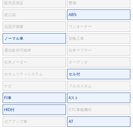
販売店保証
整備
改公認
ABS
品質評価書
ワンオーナー
ノーマル車
逆輸入車
通信販売可能車
社外マフラー
社外メーター
オーディオ
セキュリティシステム
セル付
ナビ
フルカスタム
FI車
4スト
HID付
ETC車載機付
ボアアップ車
AT