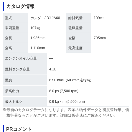
カタログ情報
型式
ホンダ・8BJ-JA60
総排気量
109cc
車両重量
107kg
乾燥重量
―
全長
1,935mm
全幅
795mm
全高
1,110mm
最高速度
―
エンジンオイル容量
―
燃料タンク容量
4.1L
燃費
67.0 km/L (60 km/h走行時)
最高出力
8.0 ps (7,500 rpm)
最大トルク
0.9 kg・m (5,500 rpm)
※最新のカタログデータになります。表示の物件データと初度登録年、価
格等異なることがございます。詳細は販売店にご確認ください。
PRコメント