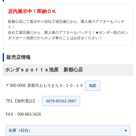
店内展示中！即納ＯＫ
新都心店にて展示中☆自社工場完備だから、購入後のアフターもバッチ
リ！
自社工場完備だから、購入後のアフターもバッチリ！★ホンダ一筋のホン
ダスポーツ池原だからホンダ車のことはお任せください！
販売店情報
ホンダｓｐｏｒｔｓ池原 新都心店
〒900-0006
那覇市おもろまち４−２０−１９
地図
TEL【無料電話】：
0078-60162-2667
FAX：098-863-3426
在庫（42台）