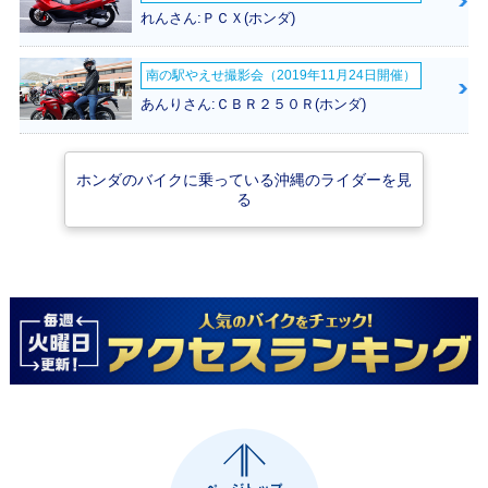
れんさん:ＰＣＸ(ホンダ)
2020年 CrossCub
2020年 CrossCub
2019年 CrossCub
110 くまモンバー
110・マイナーチェ
110・カラーチェン
南の駅やえせ撮影会（2019年11月24日開催）
ジョン・特別・限定
ンジ
ジ
仕様
あんりさん:ＣＢＲ２５０Ｒ(ホンダ)
ホンダのバイクに乗っている沖縄のライダーを見
る
2019年 CrossCub
2018年 CrossCub
2017年 CrossCub
110 くまモンバー
110・フルモデルチ
110
ジョン・特別・限定
ェンジ
仕様
2014年 CROSS C
2013年 CROSS C