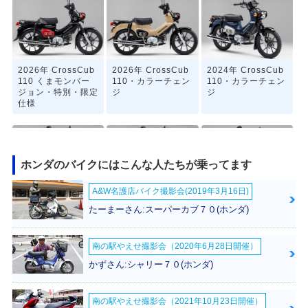
2026年 CrossCub
2026年 CrossCub
2024年 CrossCub
110 くまモンバー
110・カラーチェン
110・カラーチェン
ジョン・特別・限定
ジ
ジ
仕様
ホンダのバイクにはこんな人たちが乗ってます
A&W名護店バイク撮影会(2019年3月16日)
2022年 CrossCub
2022年 CrossCub
2021年 CrossCub
たーまーさん:スーパーカブ７０(ホンダ)
110 くまモンバー
110・マイナーチェ
110・特別・限定仕
ジョン・特別・限定
ンジ
様
仕様
南の駅やえせ撮影会（2020年6月28日開催）
かずさん:シャリー７０(ホンダ)
南の駅やえせ撮影会（2021年10月23日開催）