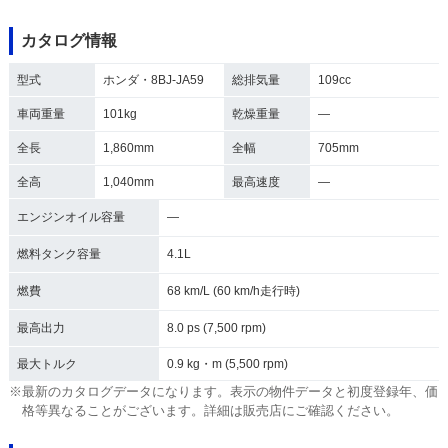
カタログ情報
型式
ホンダ・8BJ-JA59
総排気量
109cc
車両重量
101kg
乾燥重量
―
全長
1,860mm
全幅
705mm
全高
1,040mm
最高速度
―
エンジンオイル容量
―
燃料タンク容量
4.1L
燃費
68 km/L (60 km/h走行時)
最高出力
8.0 ps (7,500 rpm)
最大トルク
0.9 kg・m (5,500 rpm)
※最新のカタログデータになります。表示の物件データと初度登録年、価
格等異なることがございます。詳細は販売店にご確認ください。