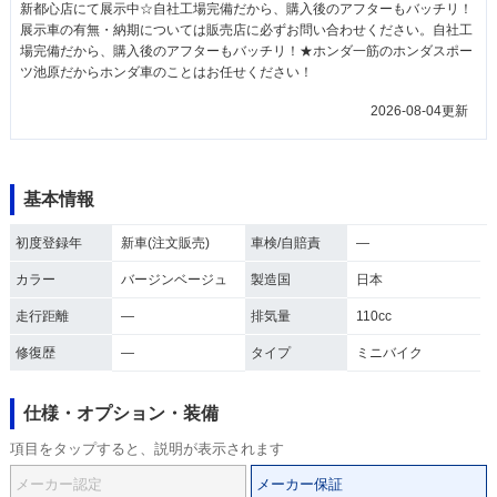
新都心店にて展示中☆自社工場完備だから、購入後のアフターもバッチリ！
展示車の有無・納期については販売店に必ずお問い合わせください。自社工
場完備だから、購入後のアフターもバッチリ！★ホンダ一筋のホンダスポー
ツ池原だからホンダ車のことはお任せください！
2026-08-04更新
基本情報
初度登録年
新車(注文販売)
車検/自賠責
―
カラー
バージンベージュ
製造国
日本
走行距離
―
排気量
110cc
修復歴
―
タイプ
ミニバイク
仕様・オプション・装備
項目をタップすると、説明が表示されます
メーカー認定
メーカー保証