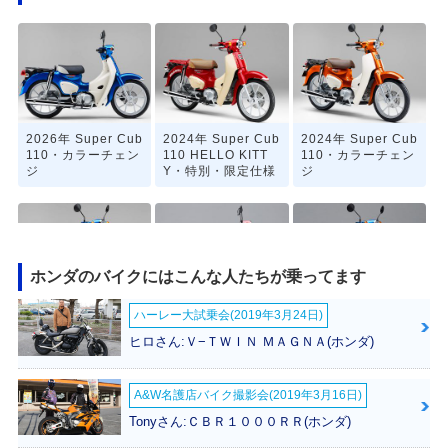
2026年 Super Cub
2024年 Super Cub
2024年 Super Cub
110・カラーチェン
110 HELLO KITT
110・カラーチェン
ジ
Y・特別・限定仕様
ジ
ホンダのバイクにはこんな人たちが乗ってます
ハーレー大試乗会(2019年3月24日)
2022年 Super Cub
2020年 Super Cub
2020年 Super Cub
110・マイナーチェ
110「天気の子」ve
110・マイナーチェ
ヒロさん:Ｖ−ＴＷＩＮ ＭＡＧＮＡ(ホンダ)
ンジ
r.・特別・限定仕様
ンジ
A&W名護店バイク撮影会(2019年3月16日)
Tonyさん:ＣＢＲ１０００ＲＲ(ホンダ)