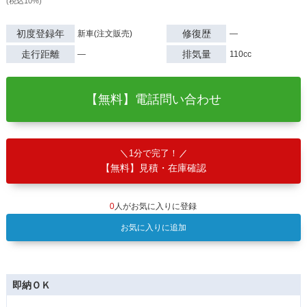
(税込10%)
初度登録年
修復歴
新車(注文販売)
―
走行距離
排気量
―
110cc
【無料】電話問い合わせ
1分で完了！
【無料】見積・在庫確認
0
人がお気に入りに登録
お気に入りに追加
即納ＯＫ