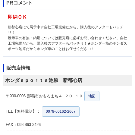
PRコメント
即納ＯＫ
新都心店にて展示中☆自社工場完備だから、購入後のアフターもバッチ
リ！
展示車の有無・納期については販売店に必ずお問い合わせください。自社
工場完備だから、購入後のアフターもバッチリ！★ホンダ一筋のホンダス
ポーツ池原だからホンダ車のことはお任せください！
販売店情報
ホンダｓｐｏｒｔｓ池原 新都心店
〒900-0006
那覇市おもろまち４−２０−１９
地図
TEL【無料電話】：
0078-60162-2667
FAX：098-863-3426