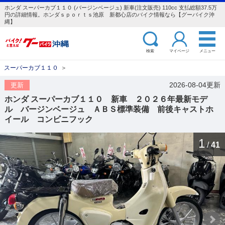
ホンダ スーパーカブ１１０ (バージンベージュ) 新車(注文販売) 110cc 支払総額37.5万
円の詳細情報。ホンダｓｐｏｒｔｓ池原 新都心店のバイク情報なら【グーバイク沖
縄】
検索
マイページ
メニュー
スーパーカブ１１０
＞
2026-08-04更新
更新
ホンダ スーパーカブ１１０ 新車 ２０２６年最新モデ
ル バージンベージュ ＡＢＳ標準装備 前後キャストホ
イール コンビニフック
1
/
41