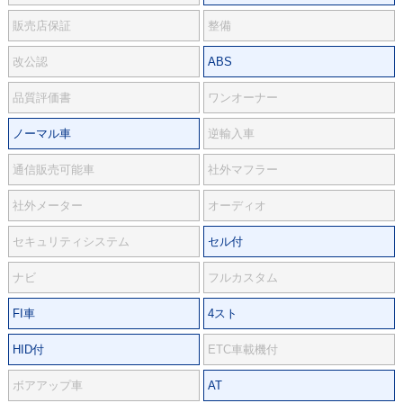
販売店保証
整備
改公認
ABS
品質評価書
ワンオーナー
ノーマル車
逆輸入車
通信販売可能車
社外マフラー
社外メーター
オーディオ
セキュリティシステム
セル付
ナビ
フルカスタム
FI車
4スト
HID付
ETC車載機付
ボアアップ車
AT