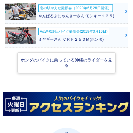
南の駅やえせ撮影会（2020年6月28日開催）
2019年 Super Cub
2019年 Super Cub
2018年 Super Cub
やんばるぶにゃんきーさん:モンキー１２５(ホンダ)
110 Street・特別・
110 60周年アニバ
110・フルモデルチ
限定仕様
ーサリー・特別・限
ェンジ
定仕様
A&W名護店バイク撮影会(2019年3月16日)
ミヤギーさん:ＣＲＦ２５０Ｍ(ホンダ)
ホンダのバイクに乗っている沖縄のライダーを見
る
2012年 Super Cub
2010年 Super Cub
2010年 Super Cub
110・フルモデルチ
110・カラーチェン
110・カラーチェン
ェンジ
ジ
ジ
2009年 Super Cub
110・新登場