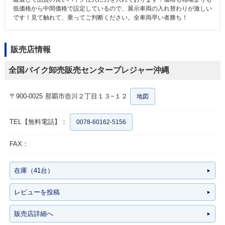
低価格から中間価格で設定しているので、展示車両の入れ替わりが激しい
です！見て触れて、乗ってご判断ください。全車両早い者勝ち！
販売店情報
全国バイク卸売販売センタープレジャー沖縄
〒900-0025
那覇市壺川２丁目１３−１２
地図
TEL【無料電話】：
0078-60162-5156
FAX：
在庫（41台）
レビューを投稿
販売店詳細へ