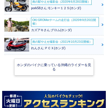
南の駅やえせ撮影会（2020年6月28日開催）
pork58さん:モンキー１２５(ホンダ)
OKI GROMerチームの走行会（2020年9月20日開
催）
2000年 GYRO X
2000年 GYRO X・
1994年 GYRO X・
カズアキさん:グロム(ホンダ)
グリップヒーター標
マイナーチェンジ
カラーチェンジ
準装備タイプ・追加
南の駅やえせ撮影会（2021年10月23日開催）
れんさん:ＰＣＸ(ホンダ)
ホンダのバイクに乗っている沖縄のライダーを見
る
1992年 GYRO X・
1990年 GYRO X・
1983年 GYRO X・
カラーチェンジ
マイナーチェンジ
マイナーチェンジ