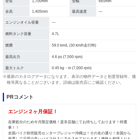
全長
1,700mm
全幅
665mm
全高
1,405mm
最高速度
―
エンジンオイル容量
―
燃料タンク容量
4.7L
燃費
59.0 km/L (30 km/h走行時)
最高出力
4.6 ps (7,500 rpm)
最大トルク
0.45 kg・m (7,000 rpm)
※最新のカタログデータになります。表示の物件データと初度登録年、価
格等異なることがございます。詳細は販売店にご確認ください。
PRコメント
エンジン２ヶ月保証！
在庫処分のため今月限定価格！是非店舗にてお待ちしております！特選
車！！
全国バイク卸売販売センタープレジャー沖縄は！その名の通り！全国から
厳選して品質の良いバイク仕入に力を入れております！価格も相場よりも