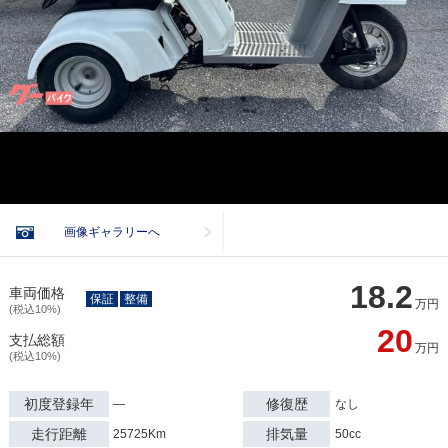
画像ギャラリーへ
18.2
車両価格
保証
整備
万円
(税込10%)
20
支払総額
万円
(税込10%)
初度登録年
修復歴
―
なし
走行距離
排気量
25725Km
50cc