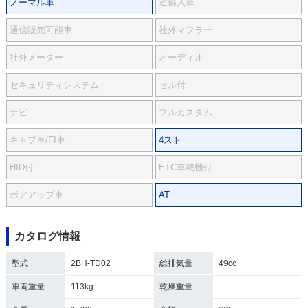
ノーマル車
逆輸入車
通信販売可能車
社外マフラー
社外メーター
オーディオ
セキュリティシステム
セル付
ナビ
フルカスタム
キャブ車/FI車
4スト
HID付
ETC車載機付
ボアアップ車
AT
カタログ情報
型式
2BH-TD02
総排気量
49cc
車両重量
113kg
乾燥重量
―