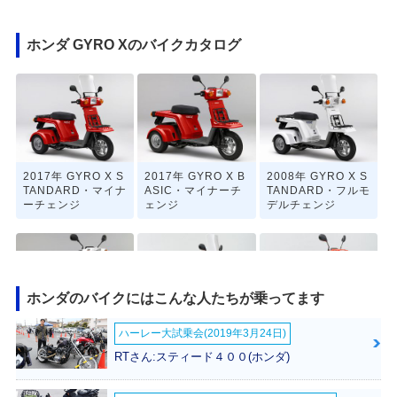
ホンダ GYRO Xのバイクカタログ
2017年 GYRO X S
2017年 GYRO X B
2008年 GYRO X S
TANDARD・マイナ
ASIC・マイナーチ
TANDARD・フルモ
ーチェンジ
ェンジ
デルチェンジ
ホンダのバイクにはこんな人たちが乗ってます
ハーレー大試乗会(2019年3月24日)
2008年 GYRO X B
2002年 GYRO X S
2002年 GYRO X B
ASIC・フルモデル
TANDARD・マイナ
ASIC・マイナーチ
RTさん:スティード４００(ホンダ)
チェンジ
ーチェンジ
ェンジ