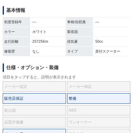
基本情報
初度登録年
―
車検/自賠責
―
カラー
ホワイト
製造国
走行距離
25725Km
排気量
50cc
修復歴
なし
タイプ
原付スクーター
仕様・オプション・装備
項目をタップすると、説明が表示されます
メーカー認定
メーカー保証
販売店保証
整備
改公認
ABS
品質評価書
ワンオーナー