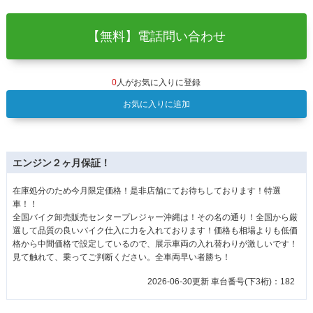
【無料】電話問い合わせ
0
人がお気に入りに登録
お気に入りに追加
エンジン２ヶ月保証！
在庫処分のため今月限定価格！是非店舗にてお待ちしております！特選
車！！
全国バイク卸売販売センタープレジャー沖縄は！その名の通り！全国から厳
選して品質の良いバイク仕入に力を入れております！価格も相場よりも低価
格から中間価格で設定しているので、展示車両の入れ替わりが激しいです！
見て触れて、乗ってご判断ください。全車両早い者勝ち！
2026-06-30更新 車台番号(下3桁)：182