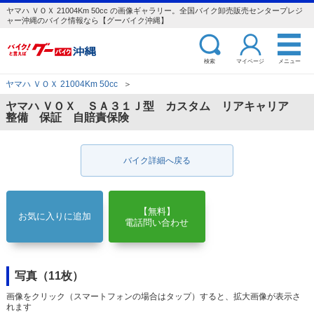
ヤマハ ＶＯＸ 21004Km 50cc の画像ギャラリー。全国バイク卸売販売センタープレジ
ャー沖縄のバイク情報なら【グーバイク沖縄】
検索
マイページ
メニュー
ヤマハ ＶＯＸ 21004Km 50cc
＞
ヤマハ ＶＯＸ ＳＡ３１Ｊ型 カスタム リアキャリア
整備 保証 自賠責保険
バイク詳細へ戻る
【無料】
お気に入りに追加
電話問い合わせ
写真（11枚）
画像をクリック（スマートフォンの場合はタップ）すると、拡大画像が表示さ
れます