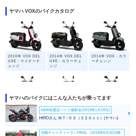
ヤマハ VOXのバイクカタログ
2016年 VOX DEL
2014年 VOX DEL
2014年 VOX・カラ
UXE・マイナーチ
UXE・カラーチェ
ーチェンジ
ェンジ
ンジ
ヤマハのバイクにはこんな人たちが乗ってます
A&W名護店バイク撮影会(2019年1月19日)
2013年 VOX Limit
2012年 VOX DEL
2012年 VOX・カラ
ed・特別・限定仕
UXE・カラーチェ
ーチェンジ
HIROさん:ＭＴ−０３（３２０ｃｃ）(ヤマハ)
様
ンジ
沖縄チャリティーランFINAL（2019年6月30日開