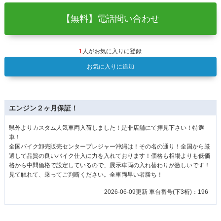
【無料】電話問い合わせ
1
人がお気に入りに登録
お気に入りに追加
エンジン２ヶ月保証！
県外よりカスタム人気車両入荷しました！是非店舗にて拝見下さい！特選
車！
全国バイク卸売販売センタープレジャー沖縄は！その名の通り！全国から厳
選して品質の良いバイク仕入に力を入れております！価格も相場よりも低価
格から中間価格で設定しているので、展示車両の入れ替わりが激しいです！
見て触れて、乗ってご判断ください。全車両早い者勝ち！
2026-06-09更新 車台番号(下3桁)：196