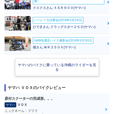
催）
クスクスさん:ＸＳＲ９００(ヤマハ)
ハーレー大試乗会(2019年3月24日)
2009年 VOX・マイ
2009年 VOX DEL
2007年 VOX DEL
ひできさん:ドラッグスター２５０(ヤマハ)
ナーチェンジ
UXE・マイナーチ
UXE・追加
ェンジ
A&W名護店バイク撮影会(2019年3月16日)
徳さん:ＷＲ２５０Ｘ(ヤマハ)
ヤマハのバイクに乗っている沖縄のライダーを見
る
2007年 VOX・マイ
2006年 VOX・新登
ナーチェンジ
場
ヤマハ ＶＯＸのバイクレビュー
原付スクーターの完成形。。。
ＶＯＸ
ヤマハ
ニックネーム：フフフ