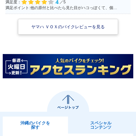
4
満足度：
／5
満足ポイント:他の原付と比べたら見た目がハコっぽくて、個人的に好みのデザインだった為3年程前に購入。 毎日通勤の足に利用していますが、これといった不都合もなく、いつも快適な通勤ができています。 特にシートが長く広いので、私(180cmの男性)でもゆったり座れて、たまにする遠出でも疲れにくいです。
ヤマハ ＶＯＸのバイクレビューを見る
沖縄のバイクを
スペシャル
探す
コンテンツ