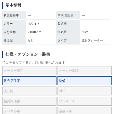
基本情報
初度登録年
―
車検/自賠責
―
カラー
ホワイト
製造国
走行距離
21004Km
排気量
50cc
修復歴
なし
タイプ
原付スクーター
仕様・オプション・装備
項目をタップすると、説明が表示されます
メーカー認定
メーカー保証
販売店保証
整備
改公認
ABS
品質評価書
ワンオーナー
ノーマル車
逆輸入車