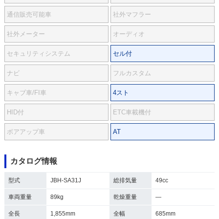
通信販売可能車
社外マフラー
社外メーター
オーディオ
セキュリティシステム
セル付
ナビ
フルカスタム
キャブ車/FI車
4スト
HID付
ETC車載機付
ボアアップ車
AT
カタログ情報
型式
JBH-SA31J
総排気量
49cc
車両重量
89kg
乾燥重量
―
全長
1,855mm
全幅
685mm