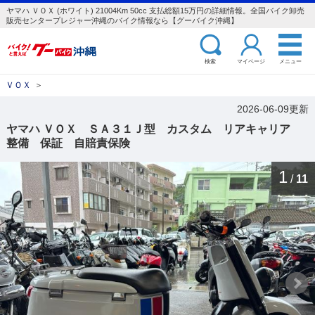
ヤマハ ＶＯＸ (ホワイト) 21004Km 50cc 支払総額15万円の詳細情報。全国バイク卸売
販売センタープレジャー沖縄のバイク情報なら【グーバイク沖縄】
検索
マイページ
メニュー
ＶＯＸ
＞
2026-06-09更新
ヤマハ ＶＯＸ ＳＡ３１Ｊ型 カスタム リアキャリア
整備 保証 自賠責保険
1
/
11