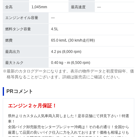
全高
1,045mm
最高速度
―
エンジンオイル容量
―
燃料タンク容量
4.5L
燃費
65.0 km/L (30 km/h走行時)
最高出力
4.2 ps (8,000 rpm)
最大トルク
0.40 kg・m (6,500 rpm)
※最新のカタログデータになります。表示の物件データと初度登録年、価
格等異なることがございます。詳細は販売店にご確認ください。
PRコメント
エンジン２ヶ月保証！
県外よりカスタム人気車両入荷しました！是非店舗にて拝見下さい！特選
車！
全国バイク卸売販売センタープレジャー沖縄は！その名の通り！全国から
厳選して品質の良いバイク仕入に力を入れております！価格も相場よりも