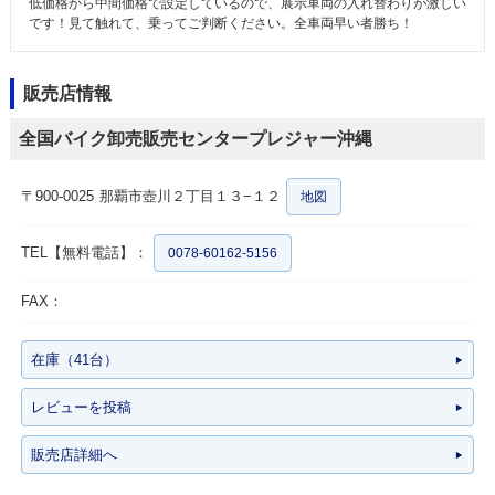
低価格から中間価格で設定しているので、展示車両の入れ替わりが激しい
です！見て触れて、乗ってご判断ください。全車両早い者勝ち！
販売店情報
全国バイク卸売販売センタープレジャー沖縄
〒900-0025
那覇市壺川２丁目１３−１２
地図
TEL【無料電話】：
0078-60162-5156
FAX：
在庫（41台）
レビューを投稿
販売店詳細へ