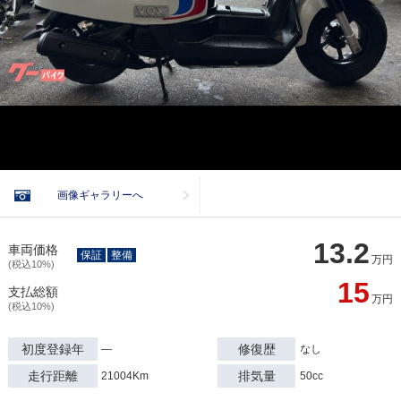
画像ギャラリーへ
13.2
車両価格
保証
整備
万円
(税込10%)
15
支払総額
万円
(税込10%)
初度登録年
修復歴
―
なし
走行距離
排気量
21004Km
50cc