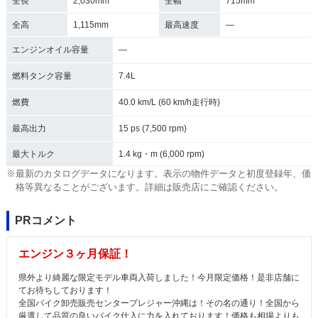
全長
2,030mm
全幅
715mm
全高
1,115mm
最高速度
―
エンジンオイル容量
―
燃料タンク容量
7.4L
燃費
40.0 km/L (60 km/h走行時)
最高出力
15 ps (7,500 rpm)
最大トルク
1.4 kg・m (6,000 rpm)
※最新のカタログデータになります。表示の物件データと初度登録年、価
格等異なることがございます。詳細は販売店にご確認ください。
PRコメント
エンジン３ヶ月保証！
県外より綺麗な限定モデル車両入荷しました！今月限定価格！是非店舗に
てお待ちしております！
全国バイク卸売販売センタープレジャー沖縄は！その名の通り！全国から
厳選して品質の良いバイク仕入に力を入れております！価格も相場よりも