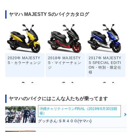
ヤマハ MAJESTY Sのバイクカタログ
2020年 MAJESTY
2018年 MAJESTY
2017年 MAJESTY
S・カラーチェンジ
S・マイナーチェン
S SPECIAL EDITI
ジ
ON・特別・限定仕
様
ヤマハのバイクにはこんな人たちが乗ってます
沖縄チャリティーランFINAL（2019年6月30日開
催）
2016年 MAJESTY
2016年 MAJESTY
2014年 MAJESTY
S 60th Anniversar
S・マイナーチェン
S・新登場
グッチさん:ＳＲ４００(ヤマハ)
y・特別・限定仕様
ジ