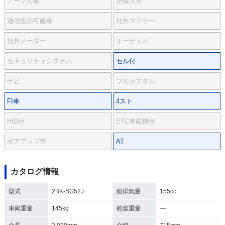
ノーマル車
逆輸入車
通信販売可能車
社外マフラー
社外メーター
オーディオ
セキュリティシステム
セル付
ナビ
フルカスタム
FI車
4スト
HID付
ETC車載機付
ボアアップ車
AT
カタログ情報
型式
2BK-SG52J
総排気量
155cc
車両重量
145kg
乾燥重量
―