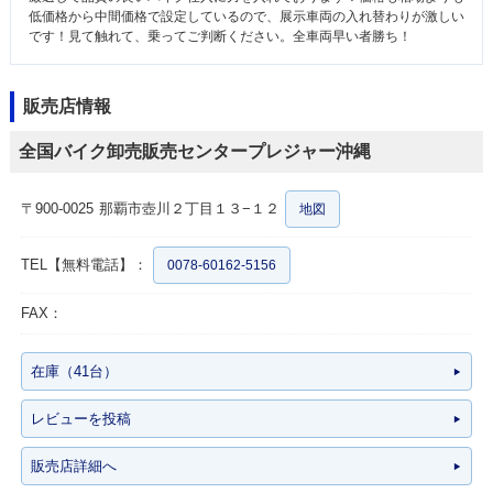
低価格から中間価格で設定しているので、展示車両の入れ替わりが激しい
です！見て触れて、乗ってご判断ください。全車両早い者勝ち！
販売店情報
全国バイク卸売販売センタープレジャー沖縄
〒900-0025
那覇市壺川２丁目１３−１２
地図
TEL【無料電話】：
0078-60162-5156
FAX：
在庫（41台）
レビューを投稿
販売店詳細へ