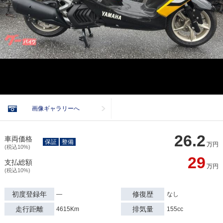
画像ギャラリーへ
26.2
車両価格
保証
整備
万円
(税込10%)
29
支払総額
万円
(税込10%)
初度登録年
修復歴
―
なし
走行距離
排気量
4615Km
155cc