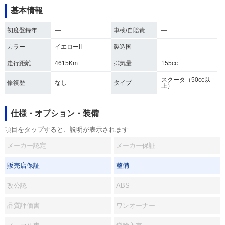
基本情報
初度登録年
―
車検/自賠責
―
カラー
イエローII
製造国
走行距離
4615Km
排気量
155cc
スクータ（50cc以
修復歴
なし
タイプ
上）
仕様・オプション・装備
項目をタップすると、説明が表示されます
メーカー認定
メーカー保証
販売店保証
整備
改公認
ABS
品質評価書
ワンオーナー