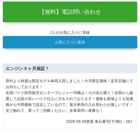
【無料】電話問い合わせ
2
人がお気に入りに登録
お気に入りに追加
エンジン３ヶ月保証！
県外より綺麗な限定モデル車両入荷しました！今月限定価格！是非店舗にて
お待ちしております！
全国バイク卸売販売センタープレジャー沖縄は！その名の通り！全国から厳
選して品質の良いバイク仕入に力を入れております！価格も相場よりも低価
格から中間価格で設定しているので、展示車両の入れ替わりが激しいです！
見て触れて、乗ってご判断ください。全車両早い者勝ち！
2026-06-09更新 車台番号(下3桁)：28J