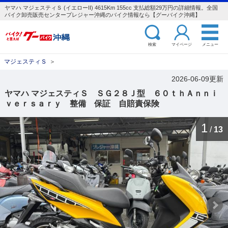
ヤマハ マジェスティＳ (イエローII) 4615Km 155cc 支払総額29万円の詳細情報。全国
バイク卸売販売センタープレジャー沖縄のバイク情報なら【グーバイク沖縄】
検索
マイページ
メニュー
マジェスティＳ
＞
2026-06-09更新
ヤマハ マジェスティＳ ＳＧ２８Ｊ型 ６０ｔｈＡｎｎｉ
ｖｅｒｓａｒｙ 整備 保証 自賠責保険
1
/
13