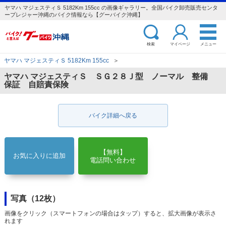
ヤマハ マジェスティＳ 5182Km 155cc の画像ギャラリー。全国バイク卸売販売センタ
ープレジャー沖縄のバイク情報なら【グーバイク沖縄】
検索
マイページ
メニュー
ヤマハ マジェスティＳ 5182Km 155cc
＞
ヤマハ マジェスティＳ ＳＧ２８Ｊ型 ノーマル 整備
保証 自賠責保険
バイク詳細へ戻る
【無料】
お気に入りに追加
電話問い合わせ
写真（12枚）
画像をクリック（スマートフォンの場合はタップ）すると、拡大画像が表示さ
れます