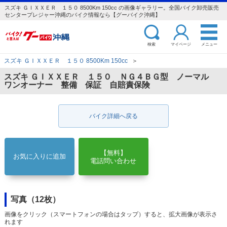
スズキ ＧＩＸＸＥＲ １５０ 8500Km 150cc の画像ギャラリー。全国バイク卸売販売
センタープレジャー沖縄のバイク情報なら【グーバイク沖縄】
検索
マイページ
メニュー
スズキ ＧＩＸＸＥＲ １５０ 8500Km 150cc
＞
スズキ ＧＩＸＸＥＲ １５０ ＮＧ４ＢＧ型 ノーマル
ワンオーナー 整備 保証 自賠責保険
バイク詳細へ戻る
【無料】
お気に入りに追加
電話問い合わせ
写真（12枚）
画像をクリック（スマートフォンの場合はタップ）すると、拡大画像が表示さ
れます