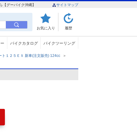
なら【グーバイク沖縄】
サイトマップ
お気に入り
履歴
ュー
バイクカタログ
バイクツーリング
１２５ＥＸ 新車(注文販売) 124cc
＞