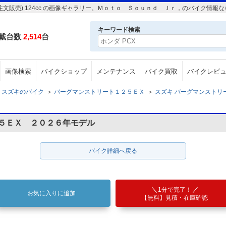
注文販売) 124cc の画像ギャラリー。Ｍｏｔｏ Ｓｏｕｎｄ Ｊｒ，のバイク情報
キーワード検索
載台数
2,514
台
画像検索
バイクショップ
メンテナンス
バイク買取
バイクレビ
スズキのバイク
＞
バーグマンストリート１２５ＥＸ
＞
スズキ バーグマンストリート
２５ＥＸ ２０２６年モデル
バイク詳細へ戻る
1分で完了！
お気に入りに追加
【無料】見積・在庫確認