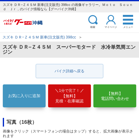
スズキ ＤＲ−Ｚ４ＳＭ 新車(注文販売) 398cc の画像ギャラリー。Ｍｏｔｏ Ｓｏｕｎ
ｄ Ｊｒ，のバイク情報なら【グーバイク沖縄】
検索
マイページ
メニュー
スズキ ＤＲ−Ｚ４ＳＭ 新車(注文販売) 398cc
＞
スズキ ＤＲ−Ｚ４ＳＭ スーパーモタード 水冷単気筒エン
ジン
バイク詳細へ戻る
1分で完了！
【無料】
お気に入りに追加
【無料】
電話問い合わせ
見積・在庫確認
写真（16枚）
画像をクリック（スマートフォンの場合はタップ）すると、拡大画像が表示さ
れます