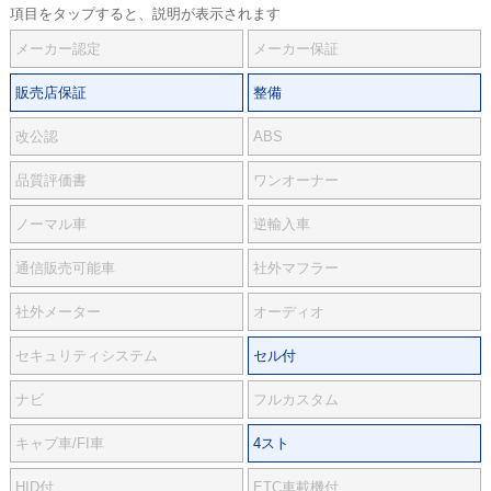
項目をタップすると、説明が表示されます
メーカー認定
メーカー保証
販売店保証
整備
改公認
ABS
品質評価書
ワンオーナー
ノーマル車
逆輸入車
通信販売可能車
社外マフラー
社外メーター
オーディオ
セキュリティシステム
セル付
ナビ
フルカスタム
キャブ車/FI車
4スト
HID付
ETC車載機付