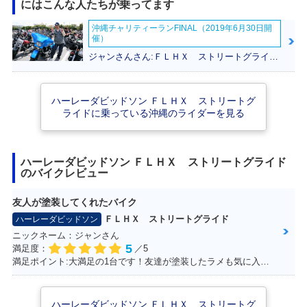
にはこんな人たちが乗ってます
2018年 FLHX ANV
2018年 FLHX Stre
2014年 FLHX Stre
沖縄チャリティーランFINAL（2019年6月30日開
Street Glide Anniv
et Glide
et Glide・マイナー
催）
ersary・特別・限
チェンジ
定仕様
ジャンさんさん:ＦＬＨＸ ストリートグライド(ハーレーダビッドソン)
ハーレーダビッドソン ＦＬＨＸ ストリートグ
ライドに乗っている沖縄のライダーを見る
2013年 FLHX103
2012年 FLHX103
2011年 FLHX Stre
ハーレーダビッドソン ＦＬＨＸ ストリートグライド
Street Glide・カラ
Street Glide・マイ
et Glide・カラーチ
のバイクレビュー
ーチェンジ
ナーチェンジ
ェンジ
友人が塗装してくれたバイク
ＦＬＨＸ ストリートグライド
ハーレーダビッドソン
ニックネーム：ジャンさん
5
満足度：
／5
満足ポイント:大満足の1台です！友達が塗装したラメも気に入ってます！
2009年 FLHX Stre
2008年 FLHX Stre
2010年 FLHX Stre
et Glide
et Glide
et Glide・カラーチ
ェンジ
ハーレーダビッドソン ＦＬＨＸ ストリートグ