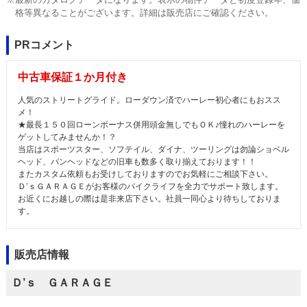
格等異なることがございます。詳細は販売店にご確認ください。
PRコメント
中古車保証１か月付き
人気のストリートグライド。ローダウン済でハーレー初心者にもおスス
メ！
★最長１５０回ローンボーナス併用頭金無しでもＯＫ♪憧れのハーレーを
ゲットしてみませんか！？
当店はスポーツスター、ソフテイル、ダイナ、ツーリングは勿論ショベル
ヘッド、パンヘッドなどの旧車も数多く取り揃えております！！
またカスタム依頼もお受けしておりますのでお気軽にご相談下さい。
Ｄ’ｓＧＡＲＡＧＥがお客様のバイクライフを全力でサポート致します。
お近くにお越しの際は是非来店下さい。社員一同心より待ちしておりま
す。
販売店情報
Ｄ’ｓ ＧＡＲＡＧＥ