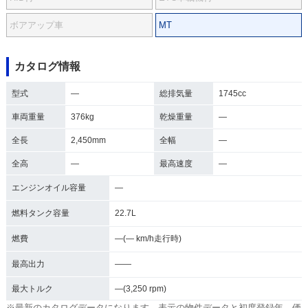
ボアアップ車
MT
カタログ情報
型式
―
総排気量
1745cc
車両重量
376kg
乾燥重量
―
全長
2,450mm
全幅
―
全高
―
最高速度
―
エンジンオイル容量
―
燃料タンク容量
22.7L
燃費
―(― km/h走行時)
最高出力
――
最大トルク
―(3,250 rpm)
※最新のカタログデータになります。表示の物件データと初度登録年、価