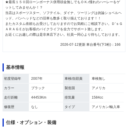
★最長１５０回ローンボーナス併用頭金無しでもＯＫ♪憧れのハーレーをゲ
ットしてみませんか！？
当店はスポーツスター、ソフテイル、ダイナ、ツーリングは勿論ショベルヘ
ッド、パンヘッドなどの旧車も数多く取り揃えております！！
またカスタム依頼もお受けしておりますのでお気軽にご相談下さい。Ｄ’ｓＧ
ＡＲＡＧＥがお客様のバイクライフを全力でサポート致します。
お近くにお越しの際は是非来店下さい。社員一同心より待ちしております。
2026-07-12更新 車台番号(下3桁)：166
基本情報
初度登録年
2007年
車検/自賠責
車検無し
カラー
ブラック
製造国
アメリカ
走行距離
44453Km
排気量
1584cc
修復歴
なし
タイプ
アメリカン/輸入車
仕様・オプション・装備