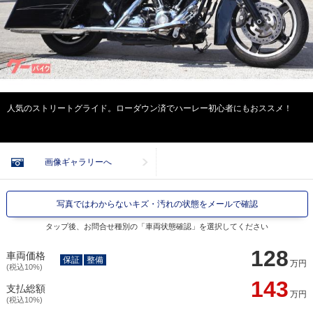
人気のストリートグライド。ローダウン済でハーレー初心者にもおススメ！
画像ギャラリーへ
写真ではわからないキズ・汚れの状態をメールで確認
タップ後、お問合せ種別の「車両状態確認」を選択してください
128
車両価格
保証
整備
万円
(税込10%)
143
支払総額
万円
(税込10%)