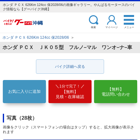
ホンダ ＰＣＸ 626Km 124cc 保2028/06の画像ギャラリー。やんばるモータースのバイ
ク情報なら【グーバイク沖縄】
検索
マイページ
メニュー
ホンダ ＰＣＸ 626Km 124cc 保2028/06
＞
ホンダ ＰＣＸ ＪＫ０５型 フルノ−マル ワンオ−ナ−車
バイク詳細へ戻る
1分で完了！
【無料】
お気に入りに追加
【無料】
電話問い合わせ
見積・在庫確認
写真（28枚）
画像をクリック（スマートフォンの場合はタップ）すると、拡大画像が表示さ
れます