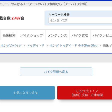
画像ギャラリー。やんばるモータースのバイク情報なら【グーバイク沖縄】
キーワード検索
載台数
2,497
台
画像検索
バイクショップ
メンテナンス
バイク買取
バイクレビ
ホンダのバイク
＞
トゥデイ・Ｆ
＞
ホンダ トゥデイ・Ｆ 4470Km 50cc
＞
画像ギ
バイク詳細へ戻る
1分で完了！
お気に入りに追加
【無料】見積・在庫確認