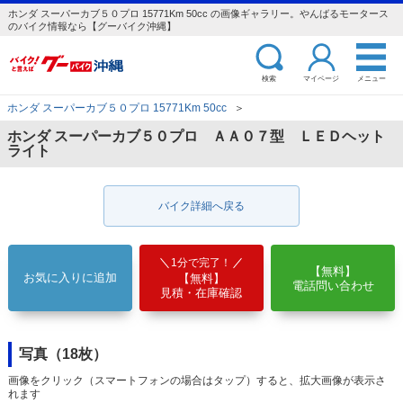
ホンダ スーパーカブ５０プロ 15771Km 50cc の画像ギャラリー。やんばるモータース
のバイク情報なら【グーバイク沖縄】
検索
マイページ
メニュー
ホンダ スーパーカブ５０プロ 15771Km 50cc
＞
ホンダ スーパーカブ５０プロ ＡＡ０７型 ＬＥＤヘット
ライト
バイク詳細へ戻る
1分で完了！
【無料】
お気に入りに追加
【無料】
電話問い合わせ
見積・在庫確認
写真（18枚）
画像をクリック（スマートフォンの場合はタップ）すると、拡大画像が表示さ
れます