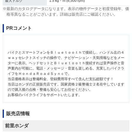
最大トルク
1.5 kg・m (6,500 rpm)
※最新のカタログデータになります。表示の物件データと初度登録年、価
格等異なることがございます。詳細は販売店にご確認ください。
PRコメント
バイクとスマートフォンをＢｌｕｅｔｏｏｔｈで接続し、ハンドル左の４
ｗａｙセレクトスイッチの操作で、ナビゲーション・天気情報などをメー
ターに表示。ヘッドセットとＢｌｕｅｔｏｏｔｈ接続すれば音声操作と音
声案内が可能に。電話・メッセージ・音楽も楽しめる。充実したバイクラ
イフをＨｏｎｄａＲｏａｄＳｙｎｃで。
当店価格表示は整備料金、登録費用等すべて含んだ支払総額です！
当店はホンダの正規販売店です。国家資格２級整備士２名在中しています
ので購入後の点検・整備も安心してお任せください。
お客様のバイクライフをサポートいたします。
販売店情報
前里ホンダ