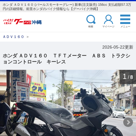
ホンダ ＡＤＶ１６０ (パールスモーキーグレー) 新車(注文販売) 156cc 支払総額57.3万
円の詳細情報。前里ホンダのバイク情報なら【グーバイク沖縄】
検索
マイページ
メニュー
ＡＤＶ１６０
＞
2026-05-22更新
ホンダ ＡＤＶ１６０ ＴＦＴメーター ＡＢＳ トラクシ
ョンコントロール キーレス
1
/
8