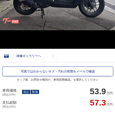
画像ギャラリーへ
写真ではわからないキズ・汚れの状態をメールで確認
タップ後、お問合せ種別の「車両状態確認」を選択してください
53.9
車両価格
保証
整備
万円
(税込10%)
57.3
支払総額
万円
(税込10%)