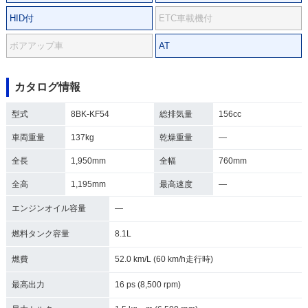
HID付
ETC車載機付
ボアアップ車
AT
カタログ情報
型式
8BK-KF54
総排気量
156cc
車両重量
137kg
乾燥重量
―
全長
1,950mm
全幅
760mm
全高
1,195mm
最高速度
―
エンジンオイル容量
―
燃料タンク容量
8.1L
燃費
52.0 km/L (60 km/h走行時)
最高出力
16 ps (8,500 rpm)