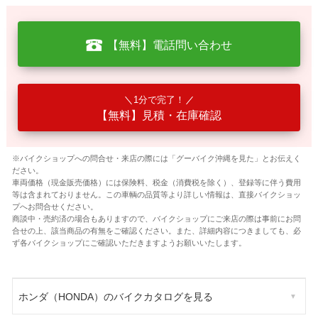
【無料】電話問い合わせ
1分で完了！
【無料】見積・在庫確認
※バイクショップへの問合せ・来店の際には「グーバイク沖縄を見た」とお伝えく
ださい。
車両価格（現金販売価格）には保険料、税金（消費税を除く）、登録等に伴う費用
等は含まれておりません。この車輌の品質等より詳しい情報は、直接バイクショッ
プへお問合せください。
商談中・売約済の場合もありますので、バイクショップにご来店の際は事前にお問
合せの上、該当商品の有無をご確認ください。また、詳細内容につきましても、必
ず各バイクショップにご確認いただきますようお願いいたします。
ホンダ（HONDA）のバイクカタログを見る