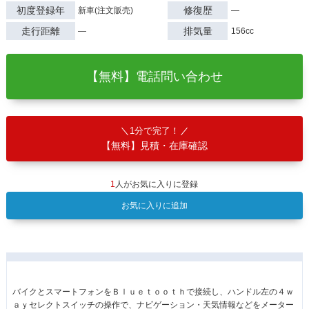
初度登録年
修復歴
新車(注文販売)
―
走行距離
排気量
―
156cc
【無料】電話問い合わせ
1分で完了！
【無料】見積・在庫確認
1
人がお気に入りに登録
お気に入りに追加
バイクとスマートフォンをＢｌｕｅｔｏｏｔｈで接続し、ハンドル左の４ｗ
ａｙセレクトスイッチの操作で、ナビゲーション・天気情報などをメーター