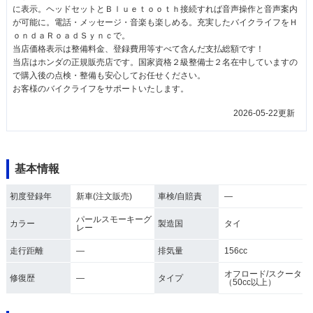
に表示。ヘッドセットとＢｌｕｅｔｏｏｔｈ接続すれば音声操作と音声案内
が可能に。電話・メッセージ・音楽も楽しめる。充実したバイクライフをＨ
ｏｎｄａＲｏａｄＳｙｎｃで。
当店価格表示は整備料金、登録費用等すべて含んだ支払総額です！
当店はホンダの正規販売店です。国家資格２級整備士２名在中していますの
で購入後の点検・整備も安心してお任せください。
お客様のバイクライフをサポートいたします。
2026-05-22更新
基本情報
初度登録年
新車(注文販売)
車検/自賠責
―
パールスモーキーグ
カラー
製造国
タイ
レー
走行距離
―
排気量
156cc
オフロード/スクータ
修復歴
―
タイプ
（50cc以上）