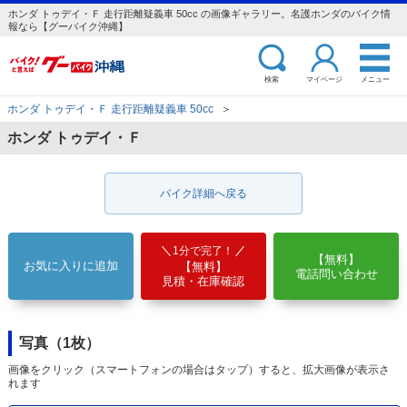
ホンダ トゥデイ・Ｆ 走行距離疑義車 50cc の画像ギャラリー。名護ホンダのバイク情
報なら【グーバイク沖縄】
検索
マイページ
メニュー
ホンダ トゥデイ・Ｆ 走行距離疑義車 50cc
＞
ホンダ トゥデイ・Ｆ
バイク詳細へ戻る
1分で完了！
【無料】
お気に入りに追加
【無料】
電話問い合わせ
見積・在庫確認
写真（1枚）
画像をクリック（スマートフォンの場合はタップ）すると、拡大画像が表示さ
れます