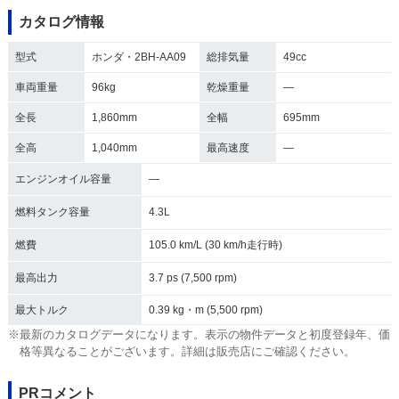
カタログ情報
型式
ホンダ・2BH-AA09
総排気量
49cc
車両重量
96kg
乾燥重量
―
全長
1,860mm
全幅
695mm
全高
1,040mm
最高速度
―
エンジンオイル容量
―
燃料タンク容量
4.3L
燃費
105.0 km/L (30 km/h走行時)
最高出力
3.7 ps (7,500 rpm)
最大トルク
0.39 kg・m (5,500 rpm)
※最新のカタログデータになります。表示の物件データと初度登録年、価
格等異なることがございます。詳細は販売店にご確認ください。
PRコメント