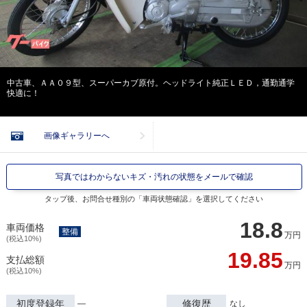
中古車、ＡＡ０９型、スーパーカブ原付。ヘッドライト純正ＬＥＤ，通勤通学
快適に！
画像ギャラリーへ
写真ではわからないキズ・汚れの状態をメールで確認
タップ後、お問合せ種別の「車両状態確認」を選択してください
18.8
車両価格
整備
万円
(税込10%)
19.85
支払総額
万円
(税込10%)
初度登録年
修復歴
―
なし