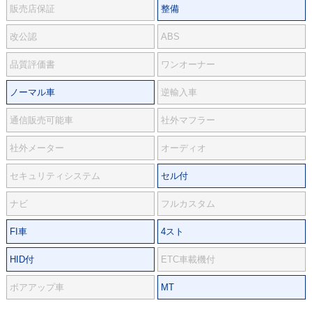
販売店保証
整備
改公認
ABS
品質評価書
ワンオーナー
ノーマル車
逆輸入車
通信販売可能車
社外マフラー
社外メーター
オーディオ
セキュリティシステム
セル付
ナビ
フルカスタム
FI車
4スト
HID付
ETC車載機付
ボアアップ車
MT