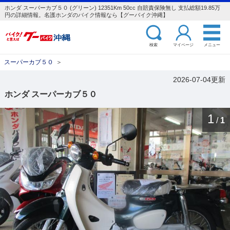
ホンダ スーパーカブ５０ (グリーン) 12351Km 50cc 自賠責保険無し 支払総額19.85万
円の詳細情報。名護ホンダのバイク情報なら【グーバイク沖縄】
検索
マイページ
メニュー
スーパーカブ５０
＞
2026-07-04更新
ホンダ スーパーカブ５０
1
/
1