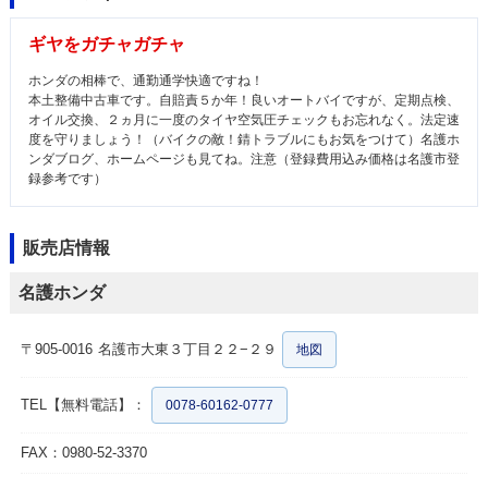
ギヤをガチャガチャ
ホンダの相棒で、通勤通学快適ですね！
本土整備中古車です。自賠責５か年！良いオートバイですが、定期点検、
オイル交換、２ヵ月に一度のタイヤ空気圧チェックもお忘れなく。法定速
度を守りましょう！（バイクの敵！錆トラブルにもお気をつけて）名護ホ
ンダブログ、ホームページも見てね。注意（登録費用込み価格は名護市登
録参考です）
販売店情報
名護ホンダ
〒905-0016
名護市大東３丁目２２−２９
地図
TEL【無料電話】：
0078-60162-0777
FAX：0980-52-3370