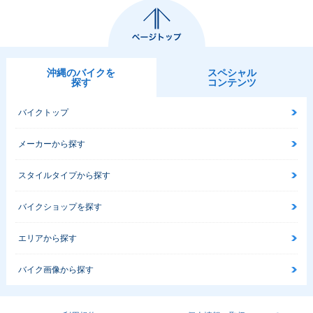
マイナーチェンジ
ナーチェンジ
ーチェンジ
沖縄のバイクを
スペシャル
探す
コンテンツ
バイクトップ
2002年 Super Cub
2001年 Super Cub
1999年 Super Cub
50 Custom・マイ
50 Standard・カラ
50 Standard・マイ
ナーチェンジ
ーチェンジ
ナーチェンジ
メーカーから探す
スタイルタイプから探す
バイクショップを探す
エリアから探す
1999年 Super Cub
1999年 Super Cub
1998年 Super Cub
50 Deluxe・マイナ
50 Custom・マイ
50 Standard・マイ
ーチェンジ
ナーチェンジ
ナーチェンジ
バイク画像から探す