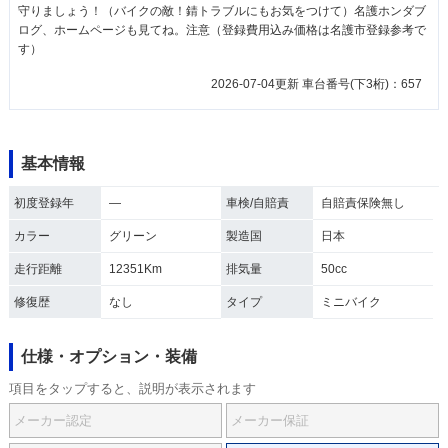
守りましょう！（バイクの敵！錆トラブルにもお気をつけて）名護ホンダブ
ログ、ホームページも見てね。注意（登録費用込み価格は名護市登録参考で
す）
2026-07-04更新 車台番号(下3桁)：657
基本情報
初度登録年
―
車検/自賠責
自賠責保険無し
カラー
グリーン
製造国
日本
走行距離
12351Km
排気量
50cc
修復歴
なし
タイプ
ミニバイク
仕様・オプション・装備
項目をタップすると、説明が表示されます
メーカー認定
メーカー保証