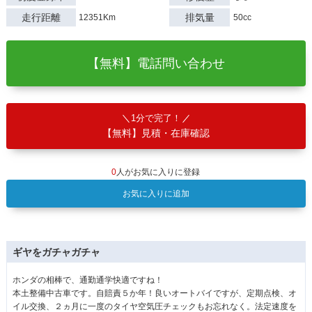
走行距離
排気量
12351Km
50cc
【無料】電話問い合わせ
1分で完了！
【無料】見積・在庫確認
0
人がお気に入りに登録
お気に入りに追加
ギヤをガチャガチャ
ホンダの相棒で、通勤通学快適ですね！
本土整備中古車です。自賠責５か年！良いオートバイですが、定期点検、オ
イル交換、２ヵ月に一度のタイヤ空気圧チェックもお忘れなく。法定速度を