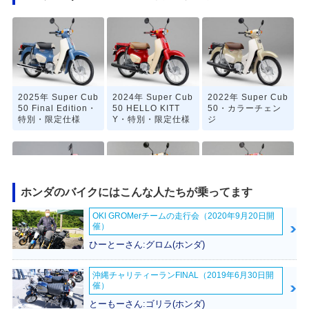
2025年 Super Cub
2024年 Super Cub
2022年 Super Cub
50 Final Edition・
50 HELLO KITT
50・カラーチェン
特別・限定仕様
Y・特別・限定仕様
ジ
ホンダのバイクにはこんな人たちが乗ってます
OKI GROMerチームの走行会（2020年9月20日開
2020年 Super Cub
2019年 Super Cub
2019年 Super Cub
催）
50 「天気の子」ve
50 Street・特別・
50 60周年アニバー
r.・特別・限定仕様
限定仕様
サリー・特別・限定
ひーとーさん:グロム(ホンダ)
仕様
沖縄チャリティーランFINAL（2019年6月30日開
催）
とーもーさん:ゴリラ(ホンダ)