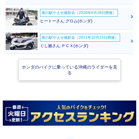
南の駅やえせ撮影会（2020年6月28日開催）
ヒートーさん:グロム(ホンダ)
2018年 Super Cub
2012年 Super Cub
2008年 Super Cub
50・フルモデルチ
50・フルモデルチ
50 50周年スペシャ
ェンジ
ェンジ
ル・特別・限定仕様
南の駅やえせ撮影会（2021年10月23日開催）
ぐし拠さん:ＰＣＸ(ホンダ)
ホンダのバイクに乗っている沖縄のライダーを見
る
2007年 Super Cub
2007年 Super Cub
2007年 Super Cub
50 Standard・マイ
50 Deluxe・マイナ
50 Custom・マイ
ナーチェンジ
ーチェンジ
ナーチェンジ
2002年 Super Cub
2002年 Super Cub
2002年 Super Cub
50 STREET仕様・
50 Standard・マイ
50 Deluxe・マイナ