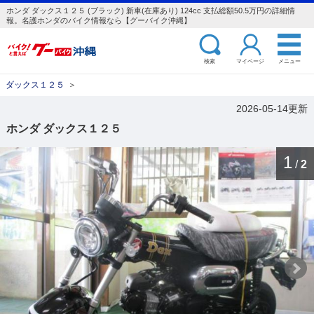
ホンダ ダックス１２５ (ブラック) 新車(在庫あり) 124cc 支払総額50.5万円の詳細情
報。名護ホンダのバイク情報なら【グーバイク沖縄】
検索
マイページ
メニュー
ダックス１２５
＞
2026-05-14更新
ホンダ ダックス１２５
1
/
2