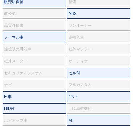
販売店保証
整備
改公認
ABS
品質評価書
ワンオーナー
ノーマル車
逆輸入車
通信販売可能車
社外マフラー
社外メーター
オーディオ
セキュリティシステム
セル付
ナビ
フルカスタム
FI車
4スト
HID付
ETC車載機付
ボアアップ車
MT