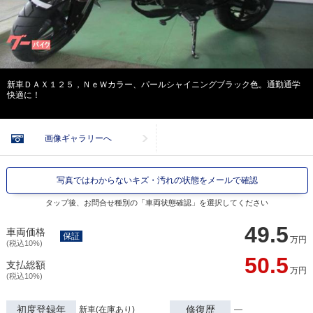
新車ＤＡＸ１２５，ＮｅＷカラー、パールシャイニングブラック色。通勤通学
快適に！
画像ギャラリーへ
写真ではわからないキズ・汚れの状態をメールで確認
タップ後、お問合せ種別の「車両状態確認」を選択してください
49.5
車両価格
保証
万円
(税込10%)
50.5
支払総額
万円
(税込10%)
初度登録年
修復歴
新車(在庫あり)
―