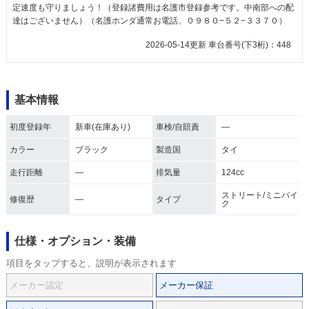
定速度も守りましょう！（登録諸費用は名護市登録参考です。中南部への配
達はございません）（名護ホンダ通常お電話、０９８０−５２−３３７０）
2026-05-14更新 車台番号(下3桁)：448
基本情報
初度登録年
新車(在庫あり)
車検/自賠責
―
カラー
ブラック
製造国
タイ
走行距離
―
排気量
124cc
ストリート/ミニバイ
修復歴
―
タイプ
ク
仕様・オプション・装備
項目をタップすると、説明が表示されます
メーカー認定
メーカー保証