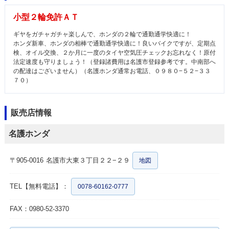
小型２輪免許ＡＴ
ギヤをガチャガチャ楽しんで、ホンダの２輪で通勤通学快適に！
ホンダ新車、ホンダの相棒で通勤通学快適に！良いバイクですが、定期点
検、オイル交換、２か月に一度のタイヤ空気圧チェックお忘れなく！原付
法定速度も守りましょう！（登録諸費用は名護市登録参考です。中南部へ
の配達はございません）（名護ホンダ通常お電話、０９８０−５２−３３
７０）
販売店情報
名護ホンダ
〒905-0016
名護市大東３丁目２２−２９
地図
TEL【無料電話】：
0078-60162-0777
FAX：0980-52-3370