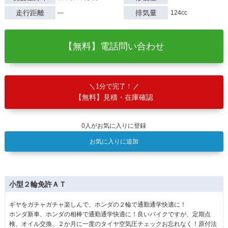
走行距離
排気量
―
124cc
【無料】電話問い合わせ
1分で完了！
【無料】見積・在庫確認
0
人がお気に入りに登録
お気に入りに追加
小型２輪免許ＡＴ
ギヤをガチャガチャ楽しんで、ホンダの２輪で通勤通学快適に！
ホンダ新車、ホンダの相棒で通勤通学快適に！良いバイクですが、定期点
検、オイル交換、２か月に一度のタイヤ空気圧チェックお忘れなく！原付法