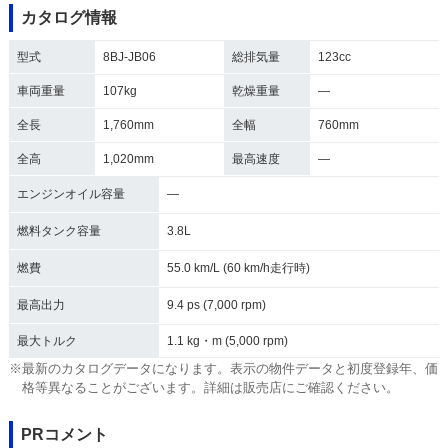
カタログ情報
型式
8BJ-JB06
総排気量
123cc
車両重量
107kg
乾燥重量
―
全長
1,760mm
全幅
760mm
全高
1,020mm
最高速度
―
エンジンオイル容量
―
燃料タンク容量
3.8L
燃費
55.0 km/L (60 km/h走行時)
最高出力
9.4 ps (7,000 rpm)
最大トルク
1.1 kg・m (5,000 rpm)
※最新のカタログデータになります。表示の物件データと初度登録年、価
格等異なることがございます。詳細は販売店にご確認ください。
PRコメント