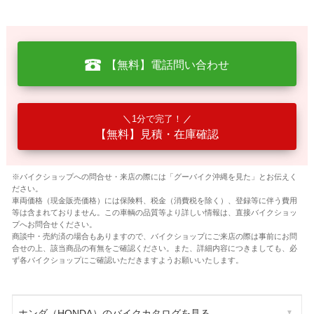
【無料】電話問い合わせ
1分で完了！
【無料】見積・在庫確認
※バイクショップへの問合せ・来店の際には「グーバイク沖縄を見た」とお伝えく
ださい。
車両価格（現金販売価格）には保険料、税金（消費税を除く）、登録等に伴う費用
等は含まれておりません。この車輌の品質等より詳しい情報は、直接バイクショッ
プへお問合せください。
商談中・売約済の場合もありますので、バイクショップにご来店の際は事前にお問
合せの上、該当商品の有無をご確認ください。また、詳細内容につきましても、必
ず各バイクショップにご確認いただきますようお願いいたします。
ホンダ（HONDA）のバイクカタログを見る