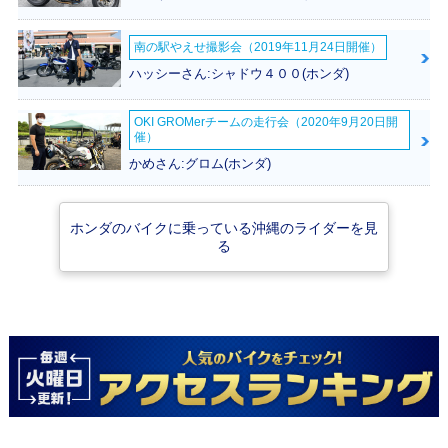
南の駅やえせ撮影会（2019年11月24日開催）
2019年 Super Cub
2019年 Super Cub
2018年 Super Cub
ハッシーさん:シャドウ４００(ホンダ)
110 Street・特別・
110 60周年アニバ
110・フルモデルチ
限定仕様
ーサリー・特別・限
ェンジ
定仕様
OKI GROMerチームの走行会（2020年9月20日開
催）
かめさん:グロム(ホンダ)
ホンダのバイクに乗っている沖縄のライダーを見
る
2012年 Super Cub
2010年 Super Cub
2010年 Super Cub
110・フルモデルチ
110・カラーチェン
110・カラーチェン
ェンジ
ジ
ジ
2009年 Super Cub