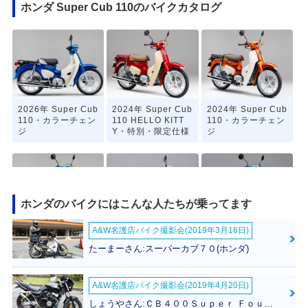
ホンダ Super Cub 110のバイクカタログ
2026年 Super Cub
2024年 Super Cub
2024年 Super Cub
110・カラーチェン
110 HELLO KITT
110・カラーチェン
ジ
Y・特別・限定仕様
ジ
ホンダのバイクにはこんな人たちが乗ってます
A&W名護店バイク撮影会(2019年3月16日)
2022年 Super Cub
2020年 Super Cub
2020年 Super Cub
110・マイナーチェ
110「天気の子」ve
110・マイナーチェ
たーまーさん:スーパーカブ７０(ホンダ)
ンジ
r.・特別・限定仕様
ンジ
A&W名護店バイク撮影会(2019年4月20日)
しょうやさん:ＣＢ４００Ｓｕｐｅｒ Ｆｏｕｒ ＶＴＥＣ ＳＰＥＣ３(ホンダ)