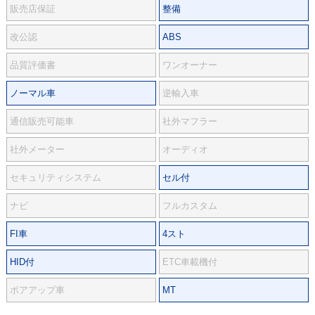
販売店保証
整備
改公認
ABS
品質評価書
ワンオーナー
ノーマル車
逆輸入車
通信販売可能車
社外マフラー
社外メーター
オーディオ
セキュリティシステム
セル付
ナビ
フルカスタム
FI車
4スト
HID付
ETC車載機付
ボアアップ車
MT