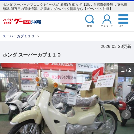
ホンダ スーパーカブ１１０ (ベージュ) 新車(在庫あり) 110cc 自賠責保険無し 支払総
額36.25万円の詳細情報。名護ホンダのバイク情報なら【グーバイク沖縄】
検索
マイページ
メニュー
スーパーカブ１１０
＞
2026-03-28更新
ホンダ スーパーカブ１１０
1
/
2