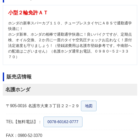
小型２輪免許ＡＴ
ホンダの新車スパーカブ１１０、チューブレスタイヤにＡＢＳで通勤通学
快適に！
ホンダ新車、ホンダの相棒で通勤通学快適に！良いバイクですが、定期点
検、オイル交換、２か月に一度のタイヤ空気圧チェックお忘れなく！原付
法定速度も守りましょう！（登録諸費用は名護市登録参考です。中南部へ
の配達はございません）（名護ホンダ通常お電話、０９８０−５２−３３
７０）
販売店情報
名護ホンダ
〒905-0016
名護市大東３丁目２２−２９
地図
TEL【無料電話】：
0078-60162-0777
FAX：0980-52-3370