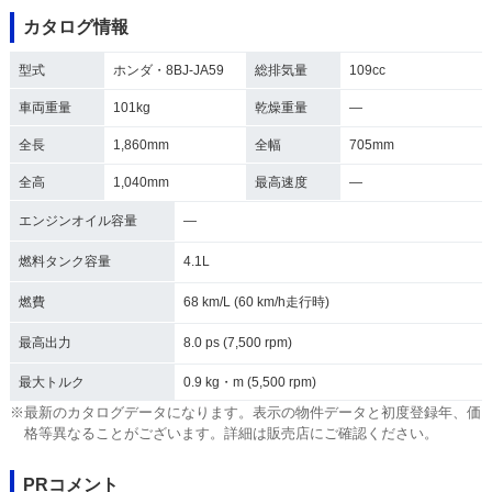
カタログ情報
型式
ホンダ・8BJ-JA59
総排気量
109cc
車両重量
101kg
乾燥重量
―
全長
1,860mm
全幅
705mm
全高
1,040mm
最高速度
―
エンジンオイル容量
―
燃料タンク容量
4.1L
燃費
68 km/L (60 km/h走行時)
最高出力
8.0 ps (7,500 rpm)
最大トルク
0.9 kg・m (5,500 rpm)
※最新のカタログデータになります。表示の物件データと初度登録年、価
格等異なることがございます。詳細は販売店にご確認ください。
PRコメント