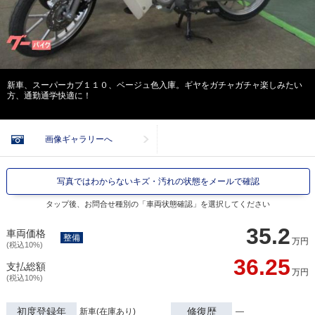
新車、スーパーカブ１１０、ベージュ色入庫。ギヤをガチャガチャ楽しみたい
方、通勤通学快適に！
画像ギャラリーへ
写真ではわからないキズ・汚れの状態をメールで確認
タップ後、お問合せ種別の「車両状態確認」を選択してください
35.2
車両価格
整備
万円
(税込10%)
36.25
支払総額
万円
(税込10%)
初度登録年
修復歴
新車(在庫あり)
―