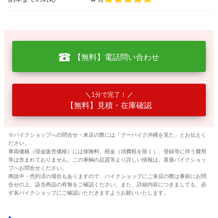
【無料】電話問い合わせ
1分で完了！
【無料】見積・在庫確認
※バイクショップへの問合せ・来店の際には「グーバイク沖縄を見た」とお伝えく
ださい。
車両価格（現金販売価格）には保険料、税金（消費税を除く）、登録等に伴う費用
等は含まれておりません。この車輌の品質等より詳しい情報は、直接バイクショッ
プへお問合せください。
商談中・売約済の場合もありますので、バイクショップにご来店の際は事前にお問
合せの上、該当商品の有無をご確認ください。また、詳細内容につきましても、必
ず各バイクショップにご確認いただきますようお願いいたします。