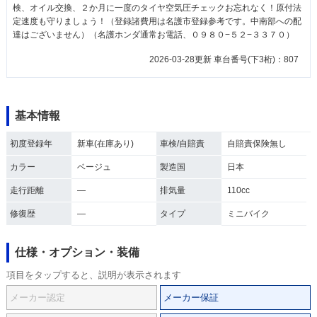
検、オイル交換、２か月に一度のタイヤ空気圧チェックお忘れなく！原付法
定速度も守りましょう！（登録諸費用は名護市登録参考です。中南部への配
達はございません）（名護ホンダ通常お電話、０９８０−５２−３３７０）
2026-03-28更新 車台番号(下3桁)：807
基本情報
初度登録年
新車(在庫あり)
車検/自賠責
自賠責保険無し
カラー
ベージュ
製造国
日本
走行距離
―
排気量
110cc
修復歴
―
タイプ
ミニバイク
仕様・オプション・装備
項目をタップすると、説明が表示されます
メーカー認定
メーカー保証