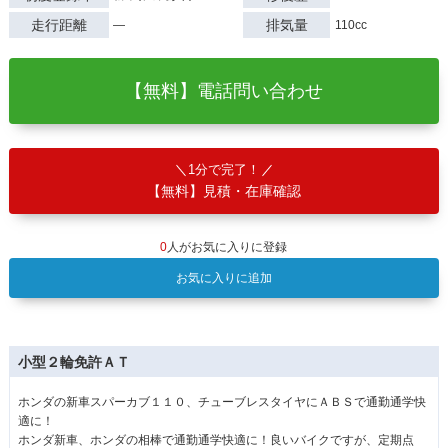
走行距離
排気量
―
110cc
【無料】電話問い合わせ
1分で完了！
【無料】見積・在庫確認
0
人がお気に入りに登録
お気に入りに追加
小型２輪免許ＡＴ
ホンダの新車スパーカブ１１０、チューブレスタイヤにＡＢＳで通勤通学快
適に！
ホンダ新車、ホンダの相棒で通勤通学快適に！良いバイクですが、定期点