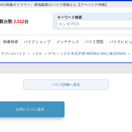
保2029/04の画像ギャラリー。東海輪業のバイク情報なら【グーバイク沖縄】
キーワード検索
載台数
2,512
台
画像検索
バイクショップ
メンテナンス
バイク買取
バイクレビ
ヤマハのバイク
＞
ＪＯＧ
＞
ヤマハ ＪＯＧ 年式不明 9820Km 50cc 保2029/04
＞
バイク詳細へ戻る
お気に入りに追加